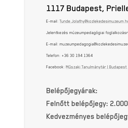
1117 Budapest, Prielle
E-mail:
Tunde.Jolathy@kozlekedesimuzeum.h
Jelentkezés múzeumpedagógiai foglalkozás
E-mail: muzeumpedagogia@kozlekedesimuz
Telefon: +36 30 194 1364
Facebook:
Műszaki Tanulmánytár | Budapest
Belépőjegyárak:
Felnőtt belépőjegy: 2.000
Kedvezményes belépőjegy 