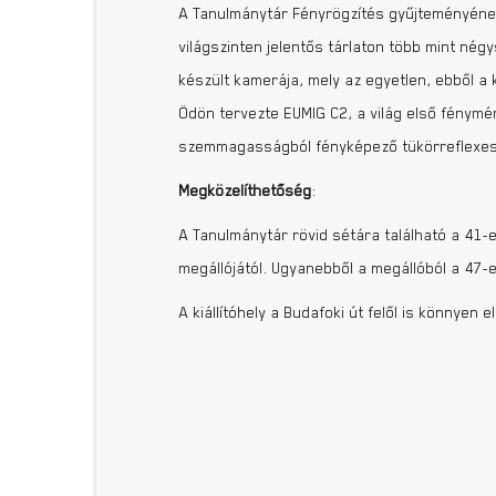
A Tanulmánytár Fényrögzítés gyűjteményének
világszinten jelentős tárlaton több mint nég
készült kamerája, mely az egyetlen, ebből 
Ödön tervezte EUMIG C2, a világ első fénymér
szemmagasságból fényképező tükörreflexes f
Megközelíthetőség
:
A Tanulmánytár rövid sétára található a 41-
megállójától. Ugyanebből a megállóból a 47-
A kiállítóhely a Budafoki út felől is könnyen