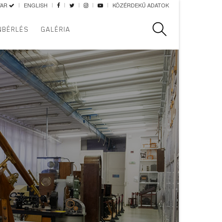
YAR
ENGLISH
KÖZÉRDEKŰ ADATOK
Keresés
NBÉRLÉS
GALÉRIA