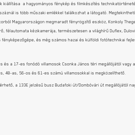
 kiállítása a hagyományos fénykép és filmkészítés technikatörténet
yszáznál is több műszaki emlékkel találkozhat a látogató. Megtekinthet
a korból Magyarországon megmaradt fényrögzítő eszköz, Konkoly Thege
ő, félautomata kézikamerája, természetesen a világhírű Duflex, Dulovi
ényképezőgépe, és még számos hazai és külföldi fotótechnikai fejle
es és a 17-es fonódó villamosok Csonka János téri megállójától vagy 
es, 48-as, 56-os és 61-es számú villamosokkal is megközelíthető.
 elérhető, a 133E jelzésű busz Budafoki út/Dombóvári út megállójától n