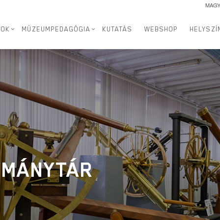
MAG
SOK
MÚZEUMPEDAGÓGIA
KUTATÁS
WEBSHOP
HELYSZÍ
LMÁNYTÁR