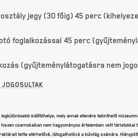
osztály jegy (30 főig) 45 perc (kihelyez
tó foglalkozással 45 perc (gyűjteményl
kozás (gyűjteménylátogatásra nem jogos
 JOGOSULTAK
legkülönösebb kiállítóhelye, mely annak ellenére tekinthető múzeumn
r ez, hiszen csarnokaiban nem hagyományos értelemben vett tárlatokkal
raktárait tette elérhetővé, látogathatóvá a külvilág számára. Hiánypót