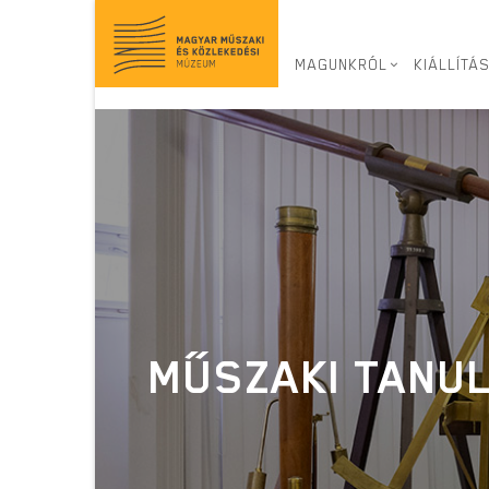
Ugrás
a
tartalomra
MAGUNKRÓL
KIÁLLÍTÁ
MŰSZAKI TANU