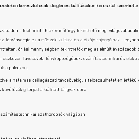
izedeken keresztül csak ideiglenes kiállításokon keresztül ismerhett
zabadon – több mint 16 ezer műtárgy tekinthető meg: világszabadal
zi látványorgia ez a műszaki kultúra és a dizájn rajongóinak – egyben
entráltan, óriási mennyiségben tekinthetők meg az elmúlt évszázadok 
kai eszközei. Távcsövek, fényképezőgépek, számítástechnikai és elekt
ak a polcokon.
ve a hatalmas csillagászati távcsövekig, a felbecsülhetetlen értékű 
 kávéfőzőkig terjed a kiállított tárgyak sora.
a számítástechnikai adathordozók világában