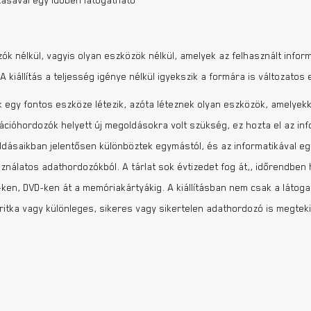
rtásával egy időben látogatható
k nélkül, vagyis olyan eszközök nélkül, amelyek az felhasznált inform
 A kiállítás a teljesség igénye nélkül igyekszik a formára is változato
 egy fontos eszköze létezik, azóta léteznek olyan eszközök, amelyekk
cióhordozók helyett új megoldásokra volt szükség, ez hozta el az inf
ásaikban jelentősen különböztek egymástól, és az informatikával együt
nálatos adathordozókból. A tárlat sok évtizedet fog át,, időrendben h
en, DVD-ken át a memóriakártyákig. A kiállításban nem csak a látogató
itka vagy különleges, sikeres vagy sikertelen adathordozó is megtek