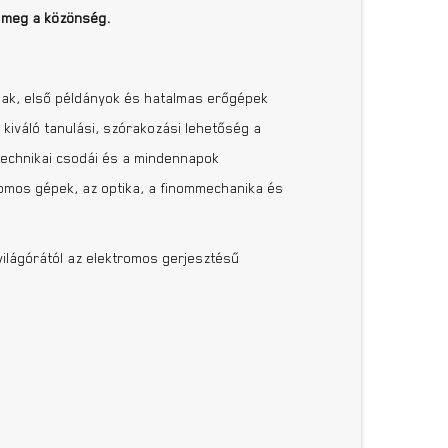
e meg a közönség.
mak, első példányok és hatalmas erőgépek
 kiváló tanulási, szórakozási lehetőség a
technikai csodái és a mindennapok
romos gépek, az optika, a finommechanika és
világórától az elektromos gerjesztésű