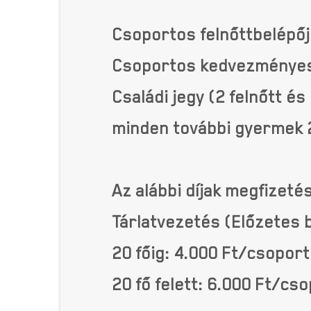
Csoportos felnőttbelépője
Csoportos kedvezményes b
Családi jegy (2 felnőtt é
minden további gyermek 
Az alábbi díjak megfizeté
Tárlatvezetés (Előzetes 
20 főig: 4.000 Ft/csoport
20 fő felett: 6.000 Ft/cs