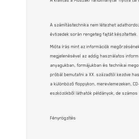
A kiállítás a Műszaki Tanulmánytár nyitva ta
A számítástechnika nem létezhet adathordozó
évtizedek során rengeteg fajtát készítettek.
Mióta írás mint az információk megőrzésének
megjelenésével az addig használatos informá
anyagukban, formájukban és technikai megold
próbál bemutatni a XX. századtól kezdve hasz
a különböző floppykon, merevlemezeken, CD-k
eszközökből láthatók példányok, de számos r
Fényrögzítés