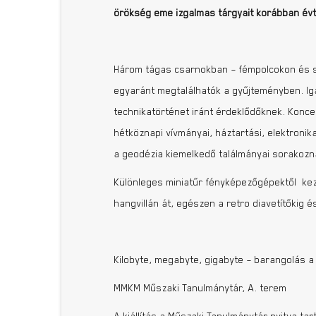
örökség eme izgalmas tárgyait korábban évt
Három tágas csarnokban – fémpolcokon és s
egyaránt megtalálhatók a gyűjteményben. Iga
technikatörténet iránt érdeklődőknek. Konc
hétköznapi vívmányai, háztartási, elektroni
a geodézia kiemelkedő találmányai sorakozn
Különleges miniatűr fényképezőgépektől kezd
hangvillán át, egészen a retro diavetítőkig és
Kilobyte, megabyte, gigabyte – barangolás 
MMKM Műszaki Tanulmánytár, A. terem