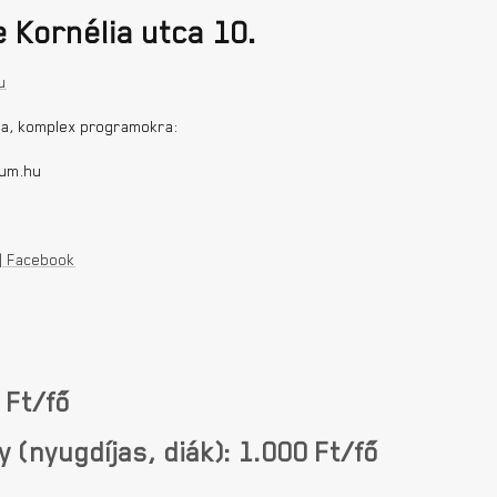
 Kornélia utca 10.
u
ra, komplex programokra:
eum.hu
 | Facebook
 Ft/fő
(nyugdíjas, diák): 1.000 Ft/fő