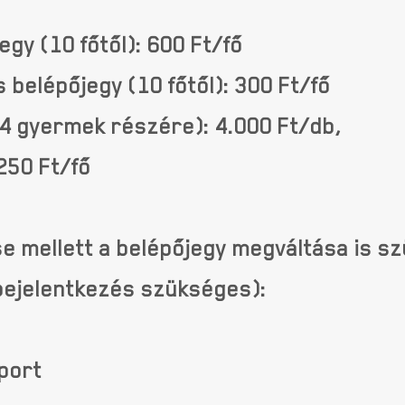
gy (10 főtől): 600 Ft/fő
elépőjegy (10 főtől): 300 Ft/fő
s 4 gyermek részére): 4.000 Ft/db,
250 Ft/fő
se mellett a belépőjegy megváltása is s
bejelentkezés szükséges):
oport