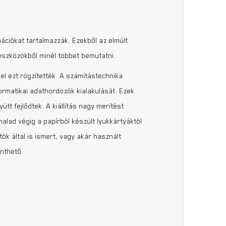
ációkat tartalmazzák. Ezekből az elmúlt
s eszközökből minél többet bemutatni.
el ezt rögzítették. A számítástechnika
ormatikai adathordozók kialakulását. Ezek
t fejlődtek. A kiállítás nagy merítést
alad végig a papírból készült lyukkártyáktól
k által is ismert, vagy akár használt
inthető.