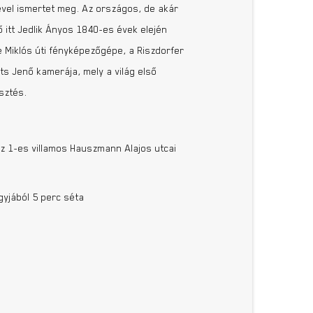
ével ismertet meg. Az országos, de akár
ő itt Jedlik Ányos 1840-es évek elején
 Miklós úti fényképezőgépe, a Riszdorfer
ts Jenő kamerája, mely a világ első
sztés.
az 1-es villamos Hauszmann Alajos utcai
agyjából 5 perc séta