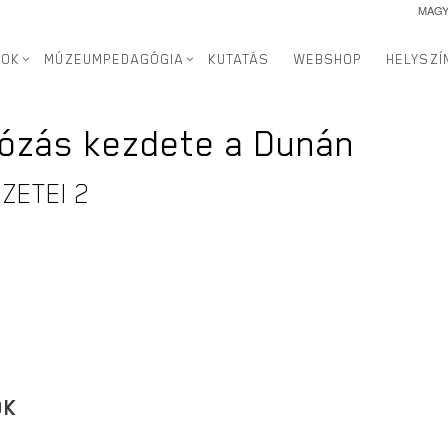
MAG
SOK
MÚZEUMPEDAGÓGIA
KUTATÁS
WEBSHOP
HELYSZÍ
józás kezdete a Dunán
ZETEI 2
OK