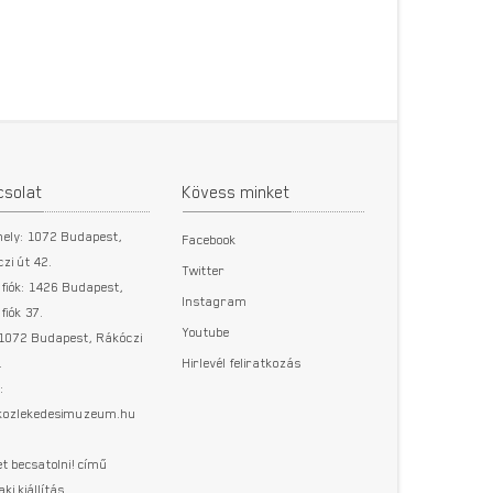
csolat
Kövess minket
hely: 1072 Budapest,
Facebook
zi út 42.
Twitter
fiók: 1426 Budapest,
Instagram
fiók 37.
Youtube
 1072 Budapest, Rákóczi
.
Hirlevél feliratkozás
:
@kozlekedesimuzeum.hu
t becsatolni! című
aki kiállítás