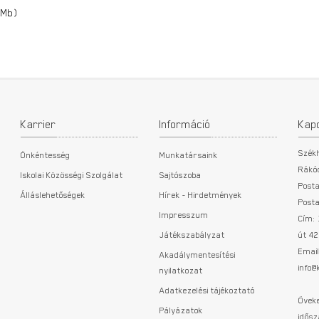
7Mb)
Karrier
Információ
Kap
Szék
Önkéntesség
Munkatársaink
Rákóc
Iskolai Közösségi Szolgálat
Sajtószoba
Posta
Álláslehetőségek
Hírek - Hirdetmények
Posta
Impresszum
Cím:
Játékszabályzat
út 42
Email
Akadálymentesítési
info
nyilatkozat
Adatkezelési tájékoztató
Öveke
Pályázatok
idősz