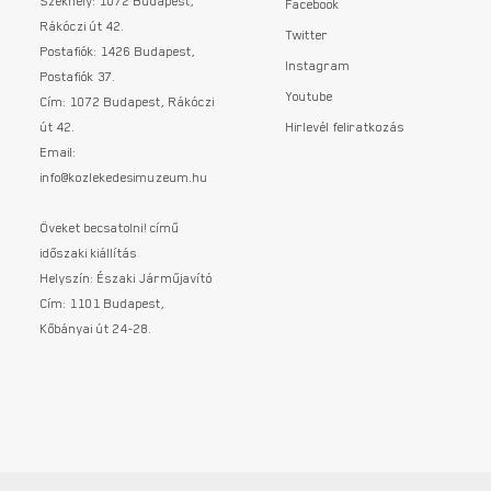
Facebook
Rákóczi út 42.
Twitter
Postafiók: 1426 Budapest,
Instagram
Postafiók 37.
Youtube
Cím: 1072 Budapest, Rákóczi
út 42.
Hirlevél feliratkozás
Email:
info@kozlekedesimuzeum.hu
Öveket becsatolni! című
időszaki kiállítás
Helyszín: Északi Járműjavító
Cím: 1101 Budapest,
Kőbányai út 24-28.