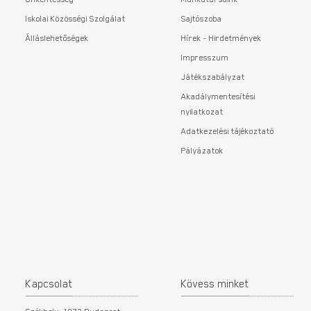
Iskolai Közösségi Szolgálat
Sajtószoba
Álláslehetőségek
Hírek - Hirdetmények
Impresszum
Játékszabályzat
Akadálymentesítési
nyilatkozat
Adatkezelési tájékoztató
Pályázatok
Kapcsolat
Kövess minket
Székhely: 1072 Budapest,