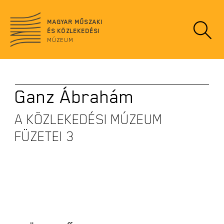
Ugrás
no
a
data
MAGYAR MŰSZAKI
tartalomra
ÉS KÖZLEKEDÉSI
MÚZEUM
Ganz Ábrahám
A KÖZLEKEDÉSI MÚZEUM
FÜZETEI 3