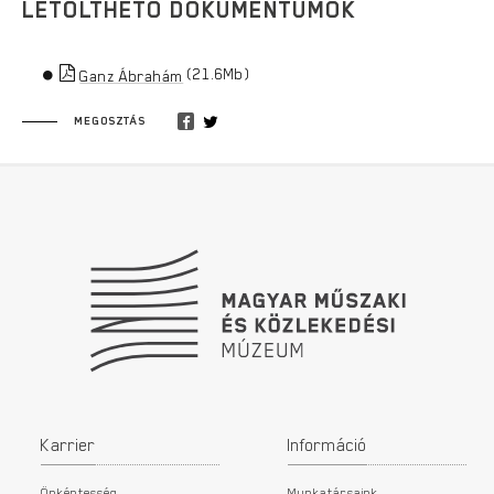
LETÖLTHETŐ DOKUMENTUMOK
(21.6Mb)
Ganz Ábrahám
MEGOSZTÁS
Lábléc
Karrier
Információ
Önkéntesség
Munkatársaink