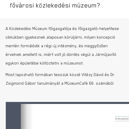
fővárosi közlekedési múzeum?
A Közlekedési Múzeum főigazgatója és főigazgató-helyettese
cikkükben igyekeznek alaposan körüljárni, milyen koncepció
mentén formálódik a régi-új intézmény, és meggyőzően
érvelnek amellett is, miért volt jó döntés végül a Járműjavító
egykori épületébe költöztetni a múzeumot.
Most lapozható formában tesszük közzé Vitézy Dávid és Dr.
Zsigmond Gábor tanulmányát a MúzeumCafé 66. számából.