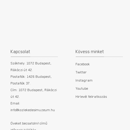
Kapcsolat
Kövess minket
Székhely: 1072 Budapest,
Facebook
Rákóczi út 42.
Twitter
Postafiók: 1426 Budapest,
Instagram
Postafiók 37.
Youtube
Cím: 1072 Budapest, Rákóczi
út 42.
Hirlevél feliratkozás
Email:
info@kozlekedesimuzeum.hu
Öveket becsatolni! című
időszaki kiállítás