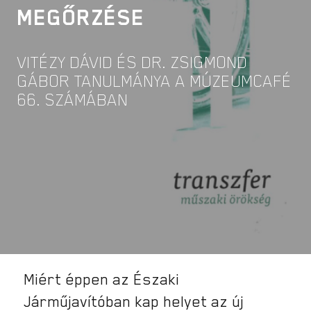
MEGŐRZÉSE
VITÉZY DÁVID ÉS DR. ZSIGMOND
GÁBOR TANULMÁNYA A MÚZEUMCAFÉ
66. SZÁMÁBAN
Miért éppen az Északi
Járműjavítóban kap helyet az új