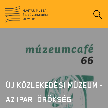
Ugrás
no
a
data
MAGYAR MŰSZAKI
tartalomra
ÉS KÖZLEKEDÉSI
MÚZEUM
ÚJ KÖZLEKEDÉSI MÚZEUM -
AZ IPARI ÖRÖKSÉG