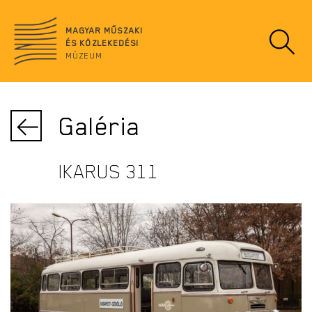
Ugrás
no
a
data
MAGYAR MŰSZAKI
tartalomra
ÉS KÖZLEKEDÉSI
MÚZEUM
Galéria
IKARUS 311
IKARUS 311