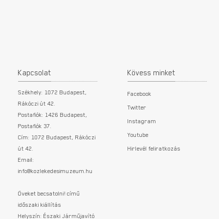
Kapcsolat
Kövess minket
Székhely: 1072 Budapest,
Facebook
Rákóczi út 42.
Twitter
Postafiók: 1426 Budapest,
Instagram
Postafiók 37.
Youtube
Cím: 1072 Budapest, Rákóczi
út 42.
Hirlevél feliratkozás
Email:
info@kozlekedesimuzeum.hu
Öveket becsatolni! című
időszaki kiállítás
Helyszín: Északi Járműjavító