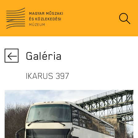
Ugrás
no
a
data
MAGYAR MŰSZAKI
tartalomra
ÉS KÖZLEKEDÉSI
MÚZEUM
Galéria
IKARUS 397
IKARUS 397