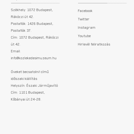
Székhely: 1072 Budapest,
Facebook
Rákóczi út 42.
Twitter
Postafiók: 1426 Budapest,
Instagram
Postafiók 37.
Youtube
Cím: 1072 Budapest, Rákóczi
út 42.
Hirlevél feliratkozás
Email:
info@kozlekedesimuzeum.hu
Öveket becsatolni! című
időszaki kiállítás
Helyszín: Északi Járműjavító
Cím: 1101 Budapest,
Kőbányai út 24-28.