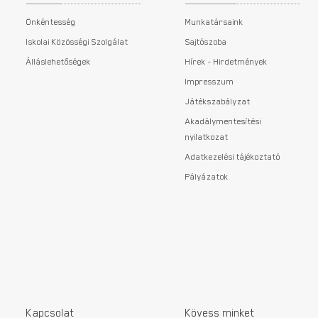
Önkéntesség
Munkatársaink
Iskolai Közösségi Szolgálat
Sajtószoba
Álláslehetőségek
Hírek - Hirdetmények
Impresszum
Játékszabályzat
Akadálymentesítési
nyilatkozat
Adatkezelési tájékoztató
Pályázatok
Kapcsolat
Kövess minket