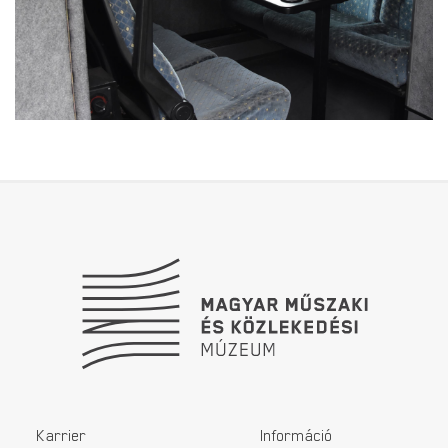
Lábléc
Karrier
Információ