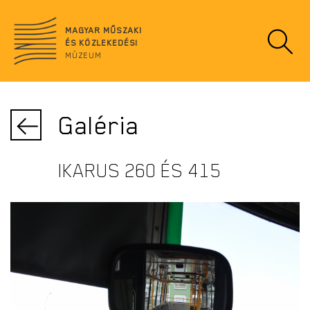
Ugrás
no
a
data
MAGYAR MŰSZAKI
tartalomra
ÉS KÖZLEKEDÉSI
MÚZEUM
Galéria
IKARUS 260 ÉS 415
IKARUS 260