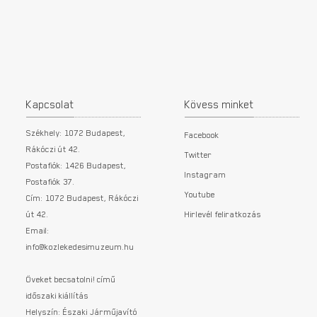
Kapcsolat
Kövess minket
Székhely: 1072 Budapest,
Facebook
Rákóczi út 42.
Twitter
Postafiók: 1426 Budapest,
Instagram
Postafiók 37.
Youtube
Cím: 1072 Budapest, Rákóczi
út 42.
Hirlevél feliratkozás
Email:
info@kozlekedesimuzeum.hu
Öveket becsatolni! című
időszaki kiállítás
Helyszín: Északi Járműjavító