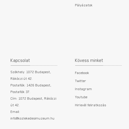
Pályázatok
Kapcsolat
Kövess minket
Székhely: 1072 Budapest,
Facebook
Rákóczi út 42.
Twitter
Postafiók: 1426 Budapest,
Instagram
Postafiók 37.
Youtube
Cím: 1072 Budapest, Rákóczi
út 42.
Hirlevél feliratkozás
Email:
info@kozlekedesimuzeum.hu