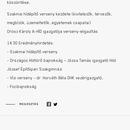
köszöntése,
Szakmai hídépítő verseny kezdete (kivitelezők, tervezők,
megbízók, üzemeltetők, egyetemek csapatai)
Orosz Károly A-HÍD igazgatója verseny-eligazítás
14.30 Eredményhirdetés:
- Szakmai hídépítő verseny
- Országos Hídtörő bajnokság – Józsa Tamás igazgató Hild
József Építőipari Szakgimnázi
- Vízi verseny – dr. Horváth Béla DHK vezérigazgató,
- Focibajnokság
MEGOSZTÁS
Lábléc