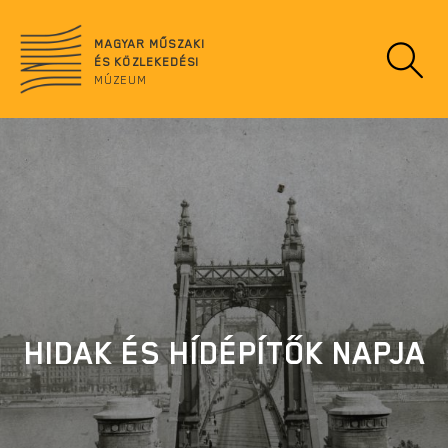
Ugrás
no
a
data
MAGYAR MŰSZAKI
tartalomra
ÉS KÖZLEKEDÉSI
MÚZEUM
HIDAK ÉS HÍDÉPÍTŐK NAPJA