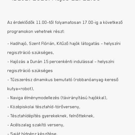
Az érdeklődők 11.00–től folyamatosan 17.00-ig a következő
programokon vehetnek részt:
- Hadihajó, Szent Flórián, Kitűző hajók látogatás – helyszíni
regisztráció szükséges,
- Hajózás a Dunán 15 percenkénti indulással – helyszíni
regisztráció szükséges
- Tűzszerész dinamikus bemutató (robbanóanyag-kereső
kutya+robot),
- Naviga élménymodellezés (távirányítású hajókkal),
- Középiskolai tésztahíd-törőverseny,
- Tésztahídépítés gyerekeknek, felnőtteknek,
- Acélszalag szakító verseny,
- Saját hídpénz készítése,