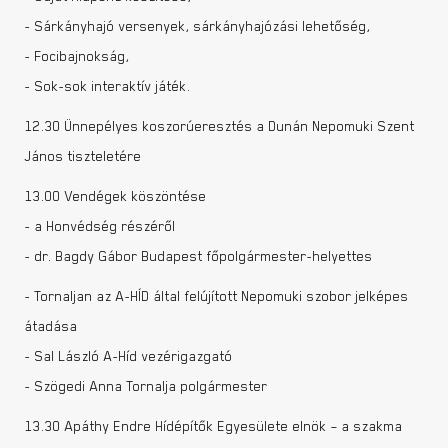
- Sárkányhajó versenyek, sárkányhajózási lehetőség,
- Focibajnokság,
- Sok-sok interaktív játék.
12.30 Ünnepélyes koszorúeresztés a Dunán Nepomuki Szent
János tiszteletére
13.00 Vendégek köszöntése
- a Honvédség részéről
- dr. Bagdy Gábor Budapest főpolgármester-helyettes
- Tornaljan az A-HÍD által felújított Nepomuki szobor jelképes
átadása
- Sal László A-Híd vezérigazgató
- Szögedi Anna Tornalja polgármester
13.30 Apáthy Endre Hídépítők Egyesülete elnök – a szakma