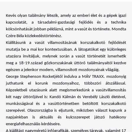
Kevés olyan találmány létezik, amely az emberi élet és a gépek igazi 
kapcsolatát, a társadalmi-gazdasági fejlődés és a technika 
kölcsönhatását jobban példázná, mint a vasút és története. Mondta 
Czére Béla közlekedéstörténész.  
Kiállításunk a vasút villamosításának korszakalkotó fejlődését 
mutatja be a mai kor kontextusában. A látogatókat egy különleges 
utazásra invitáljuk, melynek során a vasút történetét ismerhetik 
meg a 18-19.század gőzkorszakának úttörő találmányaitól kezdve 
egészen a jelenkor modern, villamosított mozdonyainak világáig.
George Stephenson Rocketjétől indulva a MÁV TRAXX. mozdonyig 
juthatunk el korunk mozdonyaihoz, többszöri átszállással. 
Képzeletbeli utazásunk alatt megismerkedünk a vasútvillamosítás 
két nagy úttörőjével is: Kandó Kálmán és Verebélӱ László életével, 
munkásságával és a vasúttörténetben betöltött korszakalkotó 
szerepével. Olaszországba is eljutunk, miközben választ kapunk a 
napjainkban is aktuális és kulcsszerepet játszó hatékony 
energiafelhasználás kérdéseire. 
A kiállítást nagyméretű infógrafikák, személyes tárgyak, valamint 17 