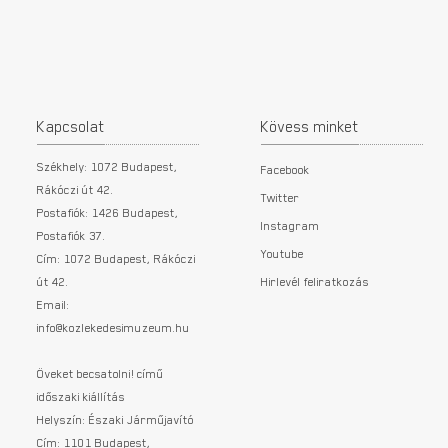
Kapcsolat
Kövess minket
Székhely: 1072 Budapest,
Facebook
Rákóczi út 42.
Twitter
Postafiók: 1426 Budapest,
Instagram
Postafiók 37.
Youtube
Cím: 1072 Budapest, Rákóczi
út 42.
Hirlevél feliratkozás
Email:
info@kozlekedesimuzeum.hu
Öveket becsatolni! című
időszaki kiállítás
Helyszín: Északi Járműjavító
Cím: 1101 Budapest,