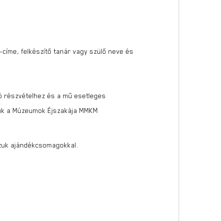
l-címe, felkészítő tanár vagy szülő neve és
ló részvételhez és a mű esetleges
áljuk a Múzeumok Éjszakája MMKM
azzuk ajándékcsomagokkal.