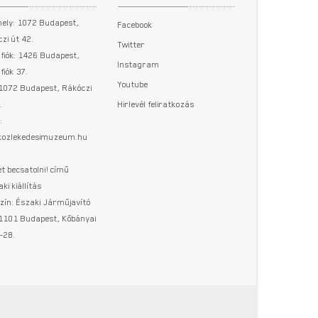
hely: 1072 Budapest,
Facebook
zi út 42.
Twitter
fiók: 1426 Budapest,
Instagram
fiók 37.
Youtube
 1072 Budapest, Rákóczi
.
Hirlevél feliratkozás
:
@kozlekedesimuzeum.hu
t becsatolni! című
aki kiállítás
zín: Északi Járműjavító
 1101 Budapest, Kőbányai
-28.