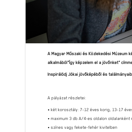
A Magyar Műszaki és Közlekedési Múzeum ké
alkalmából„Így képzelem el a jövőnket” címm
Inspirálódj Jókai jövőképéből és találmányaib
A pályázat részletei:
• két korosztály: 7-12 éves korig, 13-17 éve
• maximum 3 db A/4-es oldalon oldalankén
• színes vagy fekete-fehér kivitelben