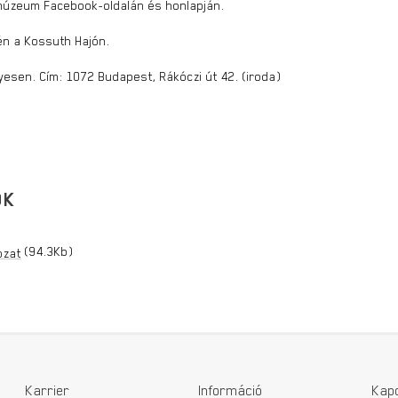
 múzeum Facebook-oldalán és honlapján.
én a Kossuth Hajón.
yesen. Cím: 1072 Budapest, Rákóczi út 42. (iroda)
OK
(94.3Kb)
ozat
Karrier
Információ
Kap