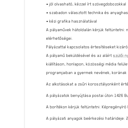
• jól olvasható, kézzel írt szövegdobozokkal
• szabadon választott technika és anyaghas
• kézi grafika használatával
A pályaművek hátoldalán kérjük feltüntetni: 
elérhetőségei.
Pályázattal kapcsolatos értesítéseket kizáró
A pályamű beküldésével és az aláírt
szülői n
kiállításon, honlapon, közösségi média felü
programjaiban a gyermek nevének, korának é
Az alkotásokat a zsűri korosztályonként ért
A pályázatok benyújtása postai úton:1426 B
A borítékon kérjük feltüntetni: Képregényír
A pályázati anyagok beérkezési határideje: 