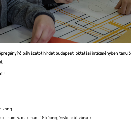
pregényíró pályázatot hirdet budapesti oktatási intézményben tanu
el.
ól!
s korig
t minimum 5, maximum 15 képregénykockát várunk