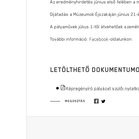
Az eredményhirdetés június első felében a
Díjátadás a Múzeumok Éjszakáján június 21-
A pályaművek július 1-től átvehetőek személ
További információ:
Facebook
-oldalunkon.
LETÖLTHETŐ DOKUMENTUM
Képregényíró pályázat szülői nyilatk
MEGOSZTÁS
Lábléc