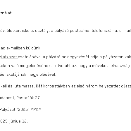
ználat
név, életkor, iskola, osztály, a pályázó postacíme, telefonszáma, e-mai
lag e-mailben küldünk.
yilatkozat
csatolásával a pályázó beleegyezését adja a pályázaton va
leteken való megjelenéséhez, illetve ahhoz, hogy a műveket felhaszn
s iskolájának megjelölésével.
ékeli és jutalmazza. Két korosztályban az első három helyezettet díj
udapest, Postafiók 37.
ó Pályázat „2025” MMKM
2025. június 12.