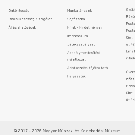
Szék
Önkéntesség
Munkatársaink
Rákóc
Iskolai Közösségi Szolgálat
Sajtószoba
Posta
Álláslehetőségek
Hírek - Hirdetmények
Posta
Impresszum
Cím:
Játékszabályzat
út 42
Email
Akadálymentesítési
info
nyilatkozat
Adatkezelési tájékoztató
Öveke
Pályázatok
idősz
Helys
Cím:
út 24
© 2017 - 2026 Magyar Műszaki és Közlekedési Múzeum