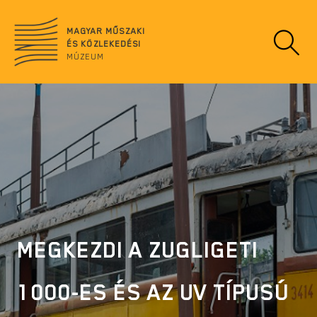
Ugrás
no
a
data
MAGYAR MŰSZAKI
tartalomra
ÉS KÖZLEKEDÉSI
MÚZEUM
MEGKEZDI A ZUGLIGETI
1000-ES ÉS AZ UV TÍPUSÚ