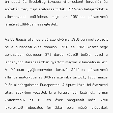
án esett át. Eredetileg favázas villamosként tervezték és
építették meg, majd acélvázasították. 1977-ben befejeződött a
villamosvonal működése, majd az 1061-es pályaszámú
járművet 1984-ben leselejtezték.
Az UV típusú villamos első szerelvénye 1956-ban mutatkozott
be a budapesti 2-es vonalon. 1956 és 1965 között négy
sorozatban összesen 375 darab készült belőle, ezzel a
legnagyobb darabszámban gyártott magyar villamostípus lett.
A Múzeum gyűjteményébe tartozó 3414-es pályaszámú
villamos motorkocsi az UV3-as szériába tartozik, 1960. május
2-án állt forgalomba Budapesten. A típust közel fél évszázad
után, 2007-ben vezették ki a forgalomból. Dizájnjuk, formai
kivitelezésük az 1950-es évek hangulatát idézi, kívül
lekerekített robusztus formákkal, belül műbőr ülésekkel,