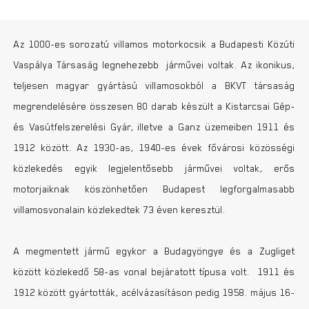
Az 1000-es sorozatú villamos motorkocsik a Budapesti Közúti
Vaspálya Társaság legnehezebb járművei voltak. Az ikonikus,
teljesen magyar gyártású villamosokból a BKVT társaság
megrendelésére összesen 80 darab készült a Kistarcsai Gép-
és Vasútfelszerelési Gyár, illetve a Ganz üzemeiben 1911 és
1912 között. Az 1930-as, 1940-es évek fővárosi közösségi
közlekedés egyik legjelentősebb járművei voltak, erős
motorjaiknak köszönhetően Budapest legforgalmasabb
villamosvonalain közlekedtek 73 éven keresztül.
A megmentett jármű egykor a Budagyöngye és a Zugliget
között közlekedő 58-as vonal bejáratott típusa volt. 1911 és
1912 között gyártották, acélvázasításon pedig 1958. május 16-