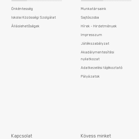
Önkéntesség
Munkatársaink
Iskolai Közösségi Szolgálat
Sajtószoba
Álláslehetőségek
Hírek - Hirdetmények
Impresszum
Játékszabályzat
Akadálymentesítési
nyilatkozat
Adatkezelési tájékoztató
Pályázatok
Kapcsolat
Kövess minket