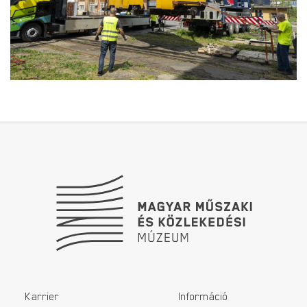
Lábléc
Karrier
Információ