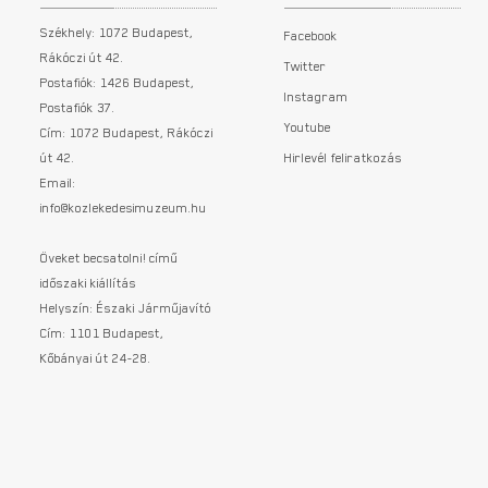
Székhely: 1072 Budapest,
Facebook
Rákóczi út 42.
Twitter
Postafiók: 1426 Budapest,
Instagram
Postafiók 37.
Youtube
Cím: 1072 Budapest, Rákóczi
út 42.
Hirlevél feliratkozás
Email:
info@kozlekedesimuzeum.hu
Öveket becsatolni! című
időszaki kiállítás
Helyszín: Északi Járműjavító
Cím: 1101 Budapest,
Kőbányai út 24-28.