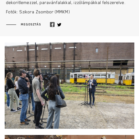
dekoritlemezzel, paravánfalakkal, izzólámpákkal felszerelve.
Fotók: Szikora Zsombor (MMKM)
MEGOSZTÁS
ZUGLIGETI VILLAMOSOK ELSZÁLLÍTÁSA
RESTAURÁLÁSRA