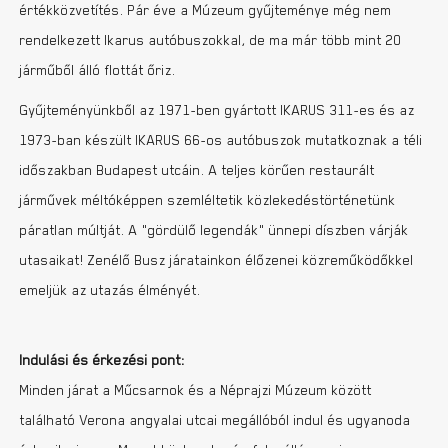
értékközvetítés. Pár éve a Múzeum gyűjteménye még nem
rendelkezett Ikarus autóbuszokkal, de ma már több mint 20
járműből álló flottát őriz.
Gyűjteményünkből az 1971-ben gyártott IKARUS 311-es és az
1973-ban készült IKARUS 66-os autóbuszok mutatkoznak a téli
időszakban Budapest utcáin. A teljes körűen restaurált
járművek méltóképpen szemléltetik közlekedéstörténetünk
páratlan múltját. A „gördülő legendák” ünnepi díszben várják
utasaikat! Zenélő Busz járatainkon élőzenei közreműködőkkel
emeljük az utazás élményét.
Indulási és érkezési pont:
Minden járat a Műcsarnok és a Néprajzi Múzeum között
található Verona angyalai utcai megállóból indul és ugyanoda