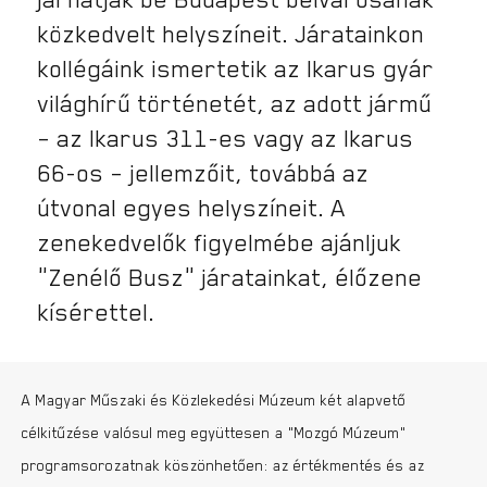
közkedvelt helyszíneit. Járatainkon
kollégáink ismertetik az Ikarus gyár
világhírű történetét, az adott jármű
– az Ikarus 311-es vagy az Ikarus
66-os – jellemzőit, továbbá az
útvonal egyes helyszíneit. A
zenekedvelők figyelmébe ajánljuk
„Zenélő Busz” járatainkat, élőzene
kísérettel.
A Magyar Műszaki és Közlekedési Múzeum két alapvető
célkitűzése valósul meg együttesen a „Mozgó Múzeum”
programsorozatnak köszönhetően: az értékmentés és az