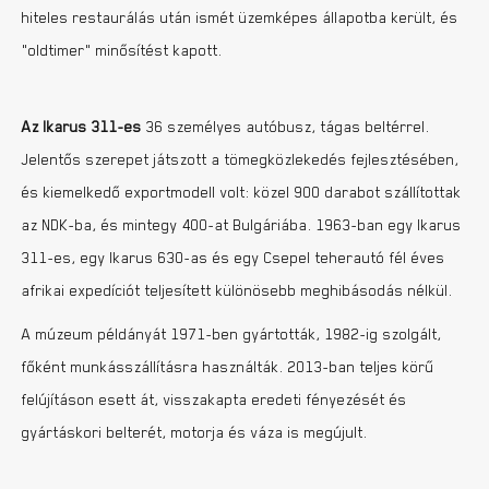
hiteles restaurálás után ismét üzemképes állapotba került, és
„oldtimer” minősítést kapott.
Az Ikarus 311-es
36 személyes autóbusz, tágas beltérrel.
Jelentős szerepet játszott a tömegközlekedés fejlesztésében,
és kiemelkedő exportmodell volt: közel 900 darabot szállítottak
az NDK-ba, és mintegy 400-at Bulgáriába. 1963-ban egy Ikarus
311-es, egy Ikarus 630-as és egy Csepel teherautó fél éves
afrikai expedíciót teljesített különösebb meghibásodás nélkül.
A múzeum példányát 1971-ben gyártották, 1982-ig szolgált,
főként munkásszállításra használták. 2013-ban teljes körű
felújításon esett át, visszakapta eredeti fényezését és
gyártáskori belterét, motorja és váza is megújult.