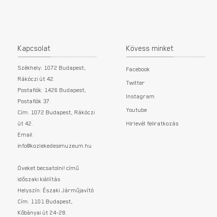
Kapcsolat
Kövess minket
Székhely: 1072 Budapest,
Facebook
Rákóczi út 42.
Twitter
Postafiók: 1426 Budapest,
Instagram
Postafiók 37.
Youtube
Cím: 1072 Budapest, Rákóczi
út 42.
Hirlevél feliratkozás
Email:
info@kozlekedesimuzeum.hu
Öveket becsatolni! című
időszaki kiállítás
Helyszín: Északi Járműjavító
Cím: 1101 Budapest,
Kőbányai út 24-28.