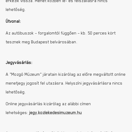
érkezik vissza. Menet közben le- és felszállásra nincs
lehetőség.
Útvonal:
Az autóbuszok – forgalomtól függően – kb. 50 perces kört
tesznek meg Budapest belvárosában.
Jegyvásárlás:
A „Mozgó Múzeum” járatain kizárólag az előre megváltott online
menetjegy jogosít fel utazásra. Helyszíni jegyvásárlásra nincs
lehetőség.
Online jegyvásárlás kizárólag az alábbi címen
lehetséges:
jegy.kozlekedesimuzeum.hu