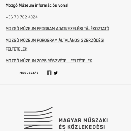
Mozgó Múzeum információs vonal:
+36 70 702 4024
MOZGÓ MÚZEUM PROGRAM ADATKEZELÉSI TÁJÉKOZTATÓ
MOZGÓ MÚZEUM POROGRAM ÁLTALÁNOS SZERZŐDÉSI
FELTÉTELEK
MOZGÓ MÚZEUM 2025 RÉSZVÉTELI FELTÉTELEK
MEGOSZTÁS
Lábléc