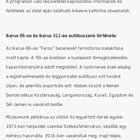
A programon való részvétellel kapcsolatos információk és
feltételek az oldal alján található linkekre kattintva olvashatók.
Ikarus 66-os és Ikarus 311-es autóbuszaink története:
Az Ikarus 66-os „Faros” becenevét farmotoros kialakítása
miatt kapta. A ’60-as években a budapesti tömegközlekedés
kapacitáshiányára adott megoldást. A nyolcvanas évek elejéig
a legkényelmesebb és leggyorsabb autóbusz volt hazánk
útjain, és jelentős exportcikk lett: többek között a Német
Demokratikus Köztársaság, Lengyelország, Kuvait, Egyiptom és
Dél-Jemen is vásárolt belőle.
Múzeumunk példánya az utolsó tíz legyártott darab egyike.
1973-ban helyezték üzembe Székesfehérváron, később egy
méhész használta. 2016-ban vásároltuk meg, majd teljes,