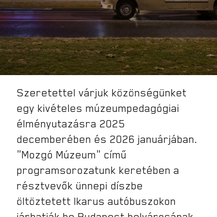
Szeretettel várjuk közönségünket
egy kivételes múzeumpedagógiai
élményutazásra 2025
decemberében és 2026 januárjában.
„Mozgó Múzeum” című
programsorozatunk keretében a
résztvevők ünnepi díszbe
öltöztetett Ikarus autóbuszokon
járhatják be Budapest belvárosának