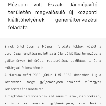
Múzeum volt Északi Járműjavító
területén megvalósuló új központi
kiállítóhelyének generáltervezési
feladata.
Ennek értelmében a Múzeum feladata többek között a
beruházás irányítása mellett az új állandó kiállítás tervezése, a
gyűjtemények felmérése, restaurálása, tisztítása, tehát a
műtárgyak felkészítése is.
A Múzeum ezért 2020. június 1-től 2023. december 1-ig a
közlekedési tárgyi gyűjteményben található műtárgyak
kölcsönzését szünetelteti.
A megkötés nem vonatkozik a Múzeum műszaki, ipari örökségi,
archívumi és könyvtári gyűjteményeire, azok további