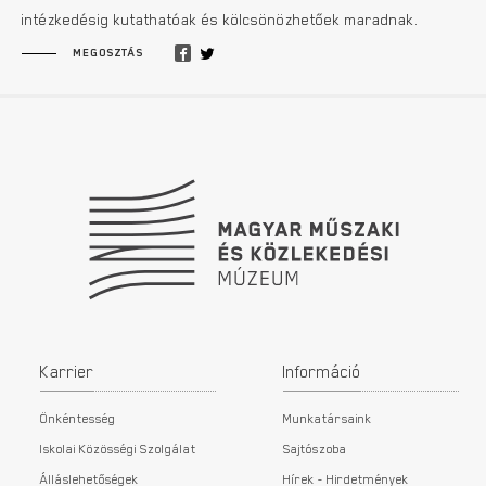
intézkedésig kutathatóak és kölcsönözhetőek maradnak.
MEGOSZTÁS
Lábléc
Karrier
Információ
Önkéntesség
Munkatársaink
Iskolai Közösségi Szolgálat
Sajtószoba
Álláslehetőségek
Hírek - Hirdetmények