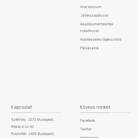
Impresszum
Játékszabályzat
Akadálymentesítési
nyilatkozat
Adatkezelési tájékoztató
Pályázatok
Kapcsolat
Kövess minket
Székhely: 1072 Budapest,
Facebook
Rákóczi út 42.
Twitter
Postafiók: 1426 Budapest,
Instagram