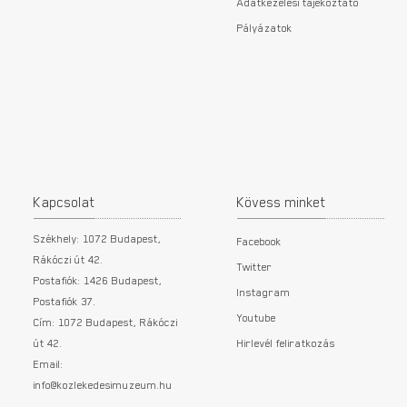
Adatkezelési tájékoztató
Pályázatok
Kapcsolat
Kövess minket
Székhely: 1072 Budapest,
Facebook
Rákóczi út 42.
Twitter
Postafiók: 1426 Budapest,
Instagram
Postafiók 37.
Youtube
Cím: 1072 Budapest, Rákóczi
út 42.
Hirlevél feliratkozás
Email:
info@kozlekedesimuzeum.hu