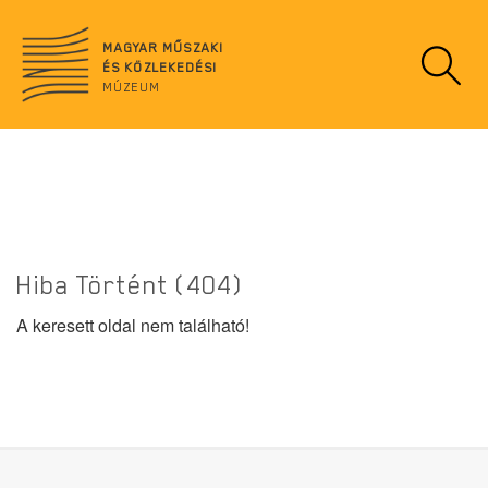
Ugrás
no
a
data
MAGYAR MŰSZAKI
tartalomra
ÉS KÖZLEKEDÉSI
MÚZEUM
Hiba Történt (404)
A keresett oldal nem található!
Lábléc