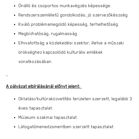
Önálló és csoportos munkavégzés képessége.
Rendszerszemléletű gondolkodás, jó szervezőkészség.
Kiváló problémamegoldó képesség, terhelhetőség.
Megbízhatóság, rugalmasság.
Elhivatottság a közlekedési szektor, illetve a műszaki
örökséghez kapcsolódó kulturális emlékek
vonatkozásában.
A pályázat elbírálásánál előnyt jelent:
Oktatási/kultúraközvetítés területen szerzett, legalább 3
éves tapasztalat.
Múzeumi szakmai tapasztalat.
Látogatómenedzsmentben szerzett tapasztalat.