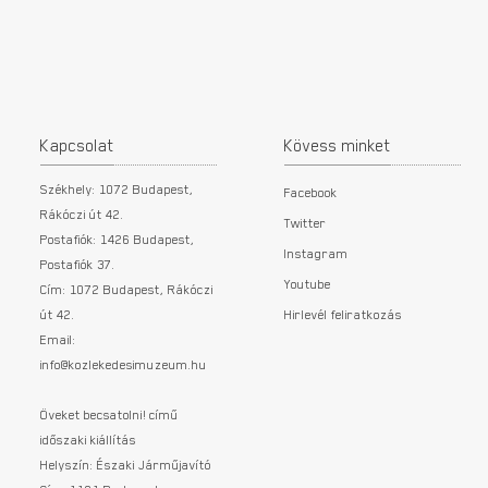
Kapcsolat
Kövess minket
Székhely: 1072 Budapest,
Facebook
Rákóczi út 42.
Twitter
Postafiók: 1426 Budapest,
Instagram
Postafiók 37.
Youtube
Cím: 1072 Budapest, Rákóczi
út 42.
Hirlevél feliratkozás
Email:
info@kozlekedesimuzeum.hu
Öveket becsatolni! című
időszaki kiállítás
Helyszín: Északi Járműjavító