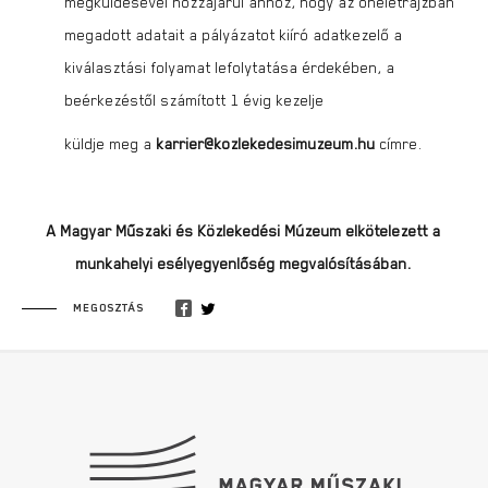
megküldésével hozzájárul ahhoz, hogy az önéletrajzban
megadott adatait a pályázatot kiíró adatkezelő a
kiválasztási folyamat lefolytatása érdekében, a
beérkezéstől számított 1 évig kezelje
küldje meg a
karrier@kozlekedesimuzeum.hu
címre.
A Magyar Műszaki és Közlekedési Múzeum elkötelezett a
munkahelyi esélyegyenlőség megvalósításában.
MEGOSZTÁS
Lábléc