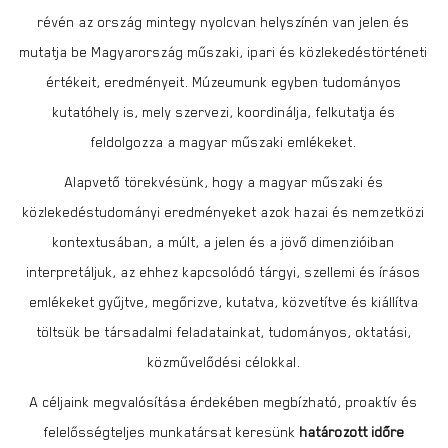
révén az ország mintegy nyolcvan helyszínén van jelen és
mutatja be Magyarország műszaki, ipari és közlekedéstörténeti
értékeit, eredményeit. Múzeumunk egyben tudományos
kutatóhely is, mely szervezi, koordinálja, felkutatja és
feldolgozza a magyar műszaki emlékeket.
Alapvető törekvésünk, hogy a magyar műszaki és
közlekedéstudományi eredményeket azok hazai és nemzetközi
kontextusában, a múlt, a jelen és a jövő dimenzióiban
interpretáljuk, az ehhez kapcsolódó tárgyi, szellemi és írásos
emlékeket gyűjtve, megőrizve, kutatva, közvetítve és kiállítva
töltsük be társadalmi feladatainkat, tudományos, oktatási,
közművelődési célokkal.
A céljaink megvalósítása érdekében megbízható, proaktív és
felelősségteljes munkatársat keresünk
határozott időre