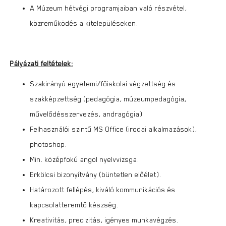
A Múzeum hétvégi programjaiban való részvétel,
közreműködés a kitelepüléseken.
Pályázati feltételek:
Szakirányú egyetemi/főiskolai végzettség és
szakképzettség (pedagógia, múzeumpedagógia,
művelődésszervezés, andragógia)
Felhasználói szintű MS Office (irodai alkalmazások),
photoshop.
Min. középfokú angol nyelvvizsga.
Erkölcsi bizonyítvány (büntetlen előélet).
Határozott fellépés, kiváló kommunikációs és
kapcsolatteremtő készség.
Kreativitás, precizitás, igényes munkavégzés.