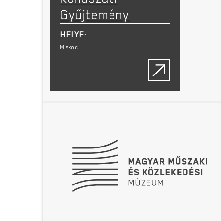
Gyűjtemény
HELYE:
Miskolc
Lábléc