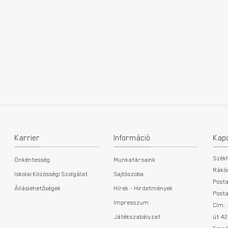
Karrier
Információ
Kap
Szék
Önkéntesség
Munkatársaink
Rákóc
Iskolai Közösségi Szolgálat
Sajtószoba
Posta
Álláslehetőségek
Hírek - Hirdetmények
Posta
Impresszum
Cím:
Játékszabályzat
út 42