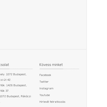
csolat
Kövess minket
hely: 1072 Budapest,
Facebook
zi út 42.
Twitter
fiók: 1426 Budapest,
Instagram
fiók 37.
Youtube
 1072 Budapest, Rákóczi
.
Hirlevél feliratkozás