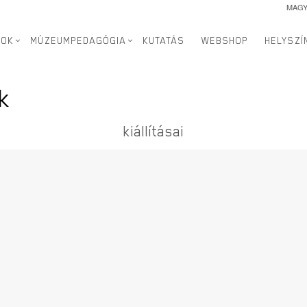
MAG
SOK
MÚZEUMPEDAGÓGIA
KUTATÁS
WEBSHOP
HELYSZÍ
ok
kiállításai