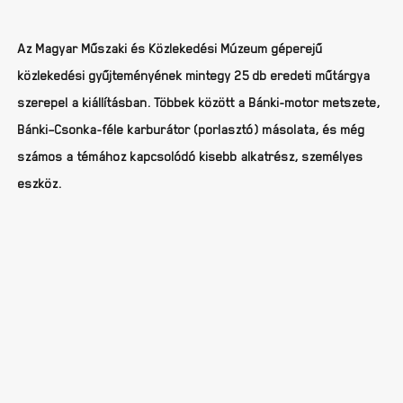
Az Magyar Műszaki és Közlekedési Múzeum géperejű
közlekedési gyűjteményének mintegy 25 db eredeti műtárgya
szerepel a kiállításban. Többek között a Bánki-motor metszete,
Bánki–Csonka-féle karburátor (porlasztó) másolata, és még
számos a témához kapcsolódó kisebb alkatrész, személyes
eszköz.