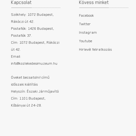
Kapcsolat
Kövess minket
Székhely: 1072 Budapest,
Facebook
Rákóczi út 42.
Twitter
Postafiók: 1426 Budapest,
Instagram
Postafiók 37.
Youtube
Cím: 1072 Budapest, Rákóczi
út 42.
Hirlevél feliratkozás
Email:
info@kozlekedesimuzeum.hu
Öveket becsatolni! című
időszaki kiállítás
Helyszín: Északi Járműjavító
Cím: 1101 Budapest,
Kőbányai út 24-28.