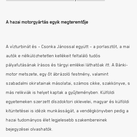
A hazai motorgyártás egyik megteremtője
A vízturbinát és – Csonka Jánossal együtt – a porlasztót, a mai
autók e nélkülözhetetlen kellékeit feltaláló tudós
pályafutásának írásos és tárgyi emlékei láthatóak itt. A Bánki-
motor metszete, egy őt ábrázoló festmény, valamint
szabadalmi okiratainak másolatai, számos cikke, szakkönyve, s
más relikviák is helyet kaptak a gyűjteményben. Külföldi
egyetemeken szerzett díszdoktori oklevelei, magyar és külföldi
kitüntetései is idézik munkásságát, a vendégkönyvben pedig a
hazai tudományos élet legjelesebb szakembereinek
bejegyzései olvashatók.