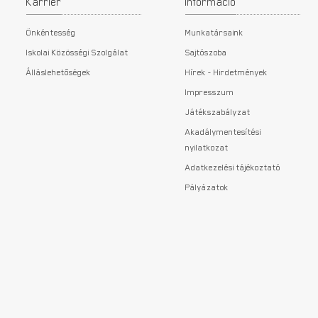
Karrier
Információ
Önkéntesség
Munkatársaink
Iskolai Közösségi Szolgálat
Sajtószoba
Álláslehetőségek
Hírek - Hirdetmények
Impresszum
Játékszabályzat
Akadálymentesítési
nyilatkozat
Adatkezelési tájékoztató
Pályázatok