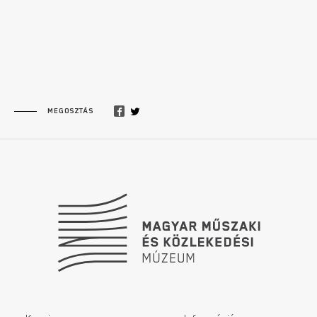
MEGOSZTÁS
Lábléc