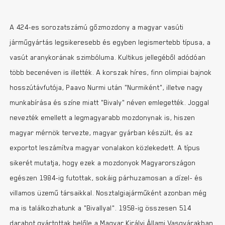
A 424-es sorozatszámú gőzmozdony a magyar vasúti
járműgyártás legsikeresebb és egyben legismertebb típusa, a
vasút aranykorának szimbóluma. Kultikus jellegéből adódóan
több becenéven is illették. A korszak híres, finn olimpiai bajnok
hosszútávfutója, Paavo Nurmi után „Nurmiként”, illetve nagy
munkabírása és színe miatt „Bivaly” néven emlegették. Joggal
nevezték emellett a legmagyarabb mozdonynak is, hiszen
magyar mérnök tervezte, magyar gyárban készült, és az
exportot leszámítva magyar vonalakon közlekedett. A típus
sikerét mutatja, hogy ezek a mozdonyok Magyarországon
egészen 1984-ig futottak, sokáig párhuzamosan a dízel- és
villamos üzemű társaikkal. Nosztalgiajárműként azonban még
ma is találkozhatunk a „Bivallyal”. 1958-ig összesen 514
darabot gyártottak belőle a Magyar Királyi Állami Vasgyárakban