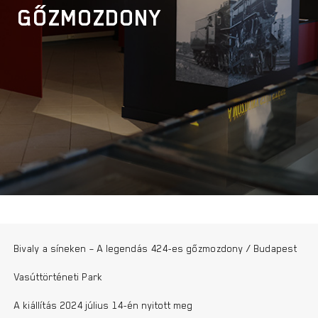
GŐZMOZDONY
Bivaly a síneken – A legendás 424-es gőzmozdony / Budapest
Vasúttörténeti Park
A kiállítás 2024 július 14-én nyitott meg