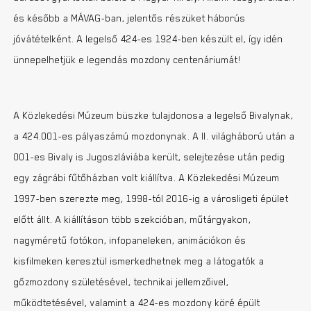
és később a MÁVAG-ban, jelentős részüket háborús
jóvátételként. A legelső 424-es 1924-ben készült el, így idén
ünnepelhetjük e legendás mozdony centenáriumát!
A Közlekedési Múzeum büszke tulajdonosa a legelső Bivalynak,
a 424.001-es pályaszámú mozdonynak. A II. világháború után a
001-es Bivaly is Jugoszláviába került, selejtezése után pedig
egy zágrábi fűtőházban volt kiállítva. A Közlekedési Múzeum
1997-ben szerezte meg, 1998-tól 2016-ig a városligeti épület
előtt állt. A kiállításon több szekcióban, műtárgyakon,
nagyméretű fotókon, infopaneleken, animációkon és
kisfilmeken keresztül ismerkedhetnek meg a látogatók a
gőzmozdony születésével, technikai jellemzőivel,
működtetésével, valamint a 424-es mozdony köré épült