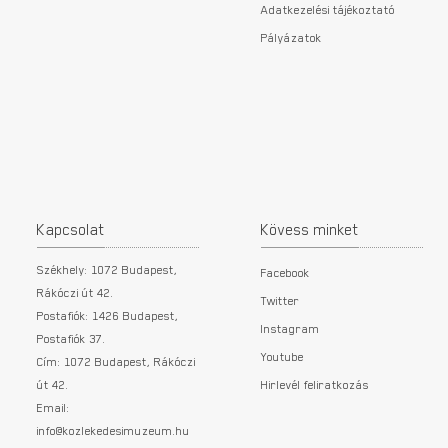
Adatkezelési tájékoztató
Pályázatok
Kapcsolat
Kövess minket
Székhely: 1072 Budapest,
Facebook
Rákóczi út 42.
Twitter
Postafiók: 1426 Budapest,
Instagram
Postafiók 37.
Youtube
Cím: 1072 Budapest, Rákóczi
út 42.
Hirlevél feliratkozás
Email:
info@kozlekedesimuzeum.hu