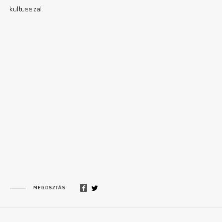
kultusszal.
MEGOSZTÁS
Lábléc