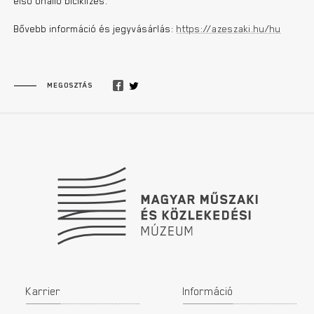
első önálló biciklizés.
Bővebb információ és jegyvásárlás:
https://azeszaki.hu/hu
MEGOSZTÁS
Lábléc
Karrier
Információ