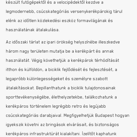
készült futógépektől és a velocipédektől kezdve a
legmodernebb, csúcskategóriás versenykerékpárokig tárul
elénk az időtlen közlekedési eszköz formavilágának és
használatának átalakulása.
Az időszaki tárlat az ipari örökség helyszínébe illeszkedve
három nagy területen mutatja be a kerékpárt és annak
használatát. Végig követhetjük a kerékpárok térhódítását
itthon és külföldön, a biciklik fejlődését és fejlesztését, a
legapróbb különlegességeket és személyre szabott
átalakításokat. Bepillanthatunk a biciklik tulajdonosainak
sporttevékenységébe, élethelyzetekbe, találkozhatunk a
kerékpáros történelem legrégibb retro és legújabb
csúcskategóriás darabjaival. Megfigyelhetjük Budapest hogyan
igyekszik követni az bringások elvárásait, és biztonságos
kerékpáros infrastruktúrát kialakítani. Ízelítőt kaphatunk