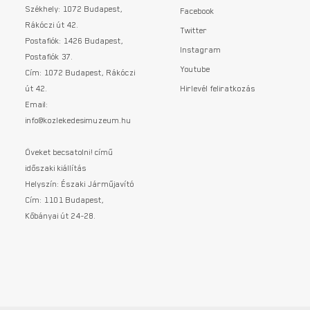
Székhely: 1072 Budapest,
Facebook
Rákóczi út 42.
Twitter
Postafiók: 1426 Budapest,
Instagram
Postafiók 37.
Youtube
Cím: 1072 Budapest, Rákóczi
út 42.
Hirlevél feliratkozás
Email:
info@kozlekedesimuzeum.hu
Öveket becsatolni! című
időszaki kiállítás
Helyszín: Északi Járműjavító
Cím: 1101 Budapest,
Kőbányai út 24-28.