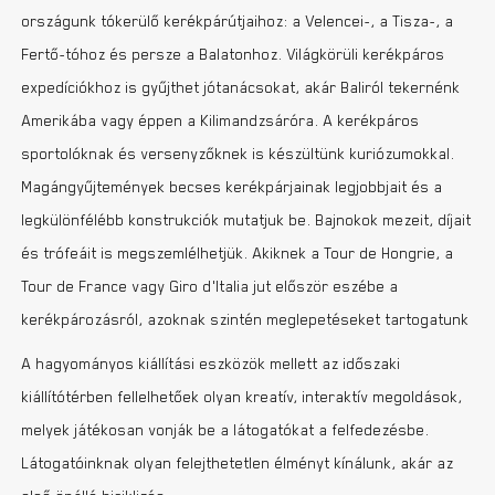
országunk tókerülő kerékpárútjaihoz: a Velencei-, a Tisza-, a
Fertő-tóhoz és persze a Balatonhoz. Világkörüli kerékpáros
expedíciókhoz is gyűjthet jótanácsokat, akár Baliról tekernénk
Amerikába vagy éppen a Kilimandzsáróra. A kerékpáros
sportolóknak és versenyzőknek is készültünk kuriózumokkal.
Magángyűjtemények becses kerékpárjainak legjobbjait és a
legkülönfélébb konstrukciók mutatjuk be. Bajnokok mezeit, díjait
és trófeáit is megszemlélhetjük. Akiknek a Tour de Hongrie, a
Tour de France vagy Giro d’Italia jut először eszébe a
kerékpározásról, azoknak szintén meglepetéseket tartogatunk
A hagyományos kiállítási eszközök mellett az időszaki
kiállítótérben fellelhetőek olyan kreatív, interaktív megoldások,
melyek játékosan vonják be a látogatókat a felfedezésbe.
Látogatóinknak olyan felejthetetlen élményt kínálunk, akár az