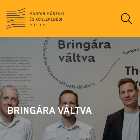
Ugrás
no
a
data
MAGYAR MŰSZAKI
tartalomra
ÉS KÖZLEKEDÉSI
MÚZEUM
BRINGÁRA VÁLTVA