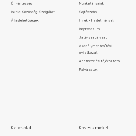
Önkéntesség
Munkatársaink
Iskolai Közösségi Szolgálat
Sajtószoba
Álláslehetőségek
Hírek - Hirdetmények
Impresszum
Játékszabályzat
Akadálymentesítési
nyilatkozat
Adatkezelési tájékoztató
Pályázatok
Kapcsolat
Kövess minket