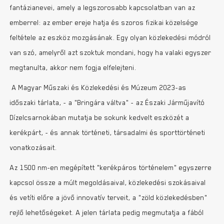
fantázianevei, amely a legszorosabb kapcsolatban van az
emberrel: az ember ereje hatja és szoros fizikai közelsége
feltétele az eszköz mozgásának. Egy olyan közlekedési módról
van szó, amelyről azt szoktuk mondani, hogy ha valaki egyszer
megtanulta, akkor nem fogja elfelejteni.
A Magyar Műszaki és Közlekedési és Múzeum 2023-as
időszaki tárlata, - a „Bringára váltva” - az Északi Járműjavító
Dízelcsarnokában mutatja be sokunk kedvelt eszközét a
kerékpárt, - és annak történeti, társadalmi és sporttörténeti
vonatkozásait.
Az 1500 nm-en megépített „kerékpáros történelem” egyszerre
kapcsol össze a múlt megoldásaival, közlekedési szokásaival
és vetíti előre a jövő innovatív terveit, a „zöld közlekedésben”
rejlő lehetőségeket. A jelen tárlata pedig megmutatja a fából