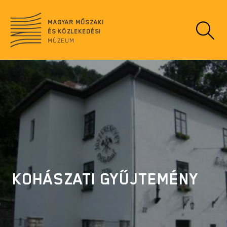
Ugrás
no
a
data
MAGYAR MŰSZAKI
tartalomra
ÉS KÖZLEKEDÉSI
MÚZEUM
KOHÁSZATI GYŰJTEMÉNY