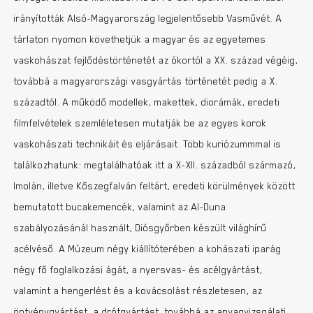
irányították Alsó-Magyarország legjelentősebb Vasművét. A
tárlaton nyomon követhetjük a magyar és az egyetemes
vaskohászat fejlődéstörténetét az ókortól a XX. század végéig,
továbbá a magyarországi vasgyártás történetét pedig a X.
századtól. A működő modellek, makettek, diorámák, eredeti
filmfelvételek szemléletesen mutatják be az egyes korok
vaskohászati technikáit és eljárásait. Több kuriózummmal is
találkozhatunk: megtalálhatóak itt a X-XII. századból származó,
Imolán, illetve Kőszegfalván feltárt, eredeti körülmények között
bemutatott bucakemencék, valamint az Al-Duna
szabályozásánál használt, Diósgyőrben készült világhírű
acélvéső. A Múzeum négy kiállítóterében a kohászati iparág
négy fő foglalkozási ágát, a nyersvas- és acélgyártást,
valamint a hengerlést és a kovácsolást részletesen, az
öntvénygyártást, a drótgyártást, továbbá az anyagvizsgálati