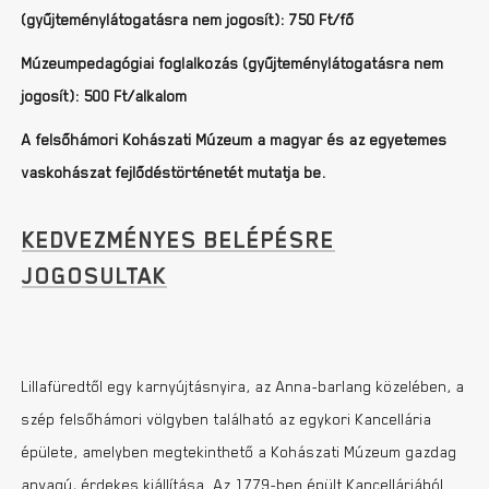
(gyűjteménylátogatásra nem jogosít): 750 Ft/fő
Múzeumpedagógiai foglalkozás (gyűjteménylátogatásra nem
jogosít): 500 Ft/alkalom
A felsőhámori Kohászati Múzeum a magyar és az egyetemes
vaskohászat fejlődéstörténetét mutatja be.
KEDVEZMÉNYES BELÉPÉSRE
JOGOSULTAK
Lillafüredtől egy karnyújtásnyira, az Anna-barlang közelében, a
szép felsőhámori völgyben található az egykori Kancellária
épülete, amelyben megtekinthető a Kohászati Múzeum gazdag
anyagú, érdekes kiállítása. Az 1779-ben épült Kancelláriából