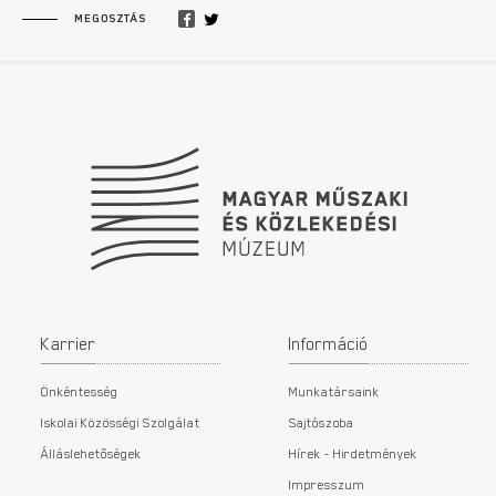
MEGOSZTÁS
Lábléc
Karrier
Információ
Önkéntesség
Munkatársaink
Iskolai Közösségi Szolgálat
Sajtószoba
Álláslehetőségek
Hírek - Hirdetmények
Impresszum