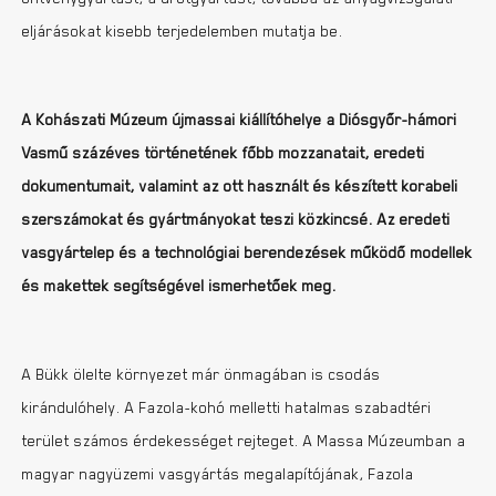
eljárásokat kisebb terjedelemben mutatja be.
A Kohászati Múzeum újmassai kiállítóhelye a Diósgyőr-hámori
Vasmű százéves történetének főbb mozzanatait, eredeti
dokumentumait, valamint az ott használt és készített korabeli
szerszámokat és gyártmányokat teszi közkincsé. Az eredeti
vasgyártelep és a technológiai berendezések működő modellek
és makettek segítségével ismerhetőek meg.
A Bükk ölelte környezet már önmagában is csodás
kirándulóhely. A Fazola-kohó melletti hatalmas szabadtéri
terület számos érdekességet rejteget. A Massa Múzeumban a
magyar nagyüzemi vasgyártás megalapítójának, Fazola