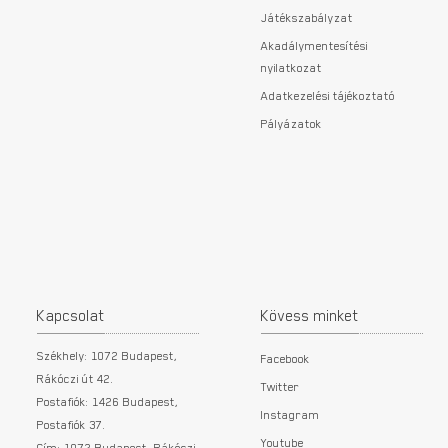
Játékszabályzat
Akadálymentesítési
nyilatkozat
Adatkezelési tájékoztató
Pályázatok
Kapcsolat
Kövess minket
Székhely: 1072 Budapest,
Facebook
Rákóczi út 42.
Twitter
Postafiók: 1426 Budapest,
Instagram
Postafiók 37.
Youtube
Cím: 1072 Budapest, Rákóczi