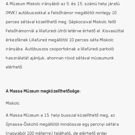
A Múzeum Miskolc irányából az 5. és 15. számú helyi járatú
(MVK) autóbuszokkal a Felsőhámor megállótól mintegy 10
perces sétával közelíthető meg. Gépkocsival Miskolc felől
Felsőhámornál a lillafüredi útról letérve érhető el. Kisvasúttal
érkezőknek Lillafüred megállótól 10 perces séta Miskolc
irányába. Autóbuszos csoportoknak a lillafüredi parkoló
használatát ajánljuk, ahonnan rövid sétával múzeumunk
elérhető.
A Massa Múzeum megközelíthetősége:
Miskolc
A Massa Múzeum a 15. helyi busszal közelíthető meg, az
Újmassa-Őskohó megállótól mindössze egy percnyi sétára
(nagyjából 100 méterre) található, de elérhető erdei