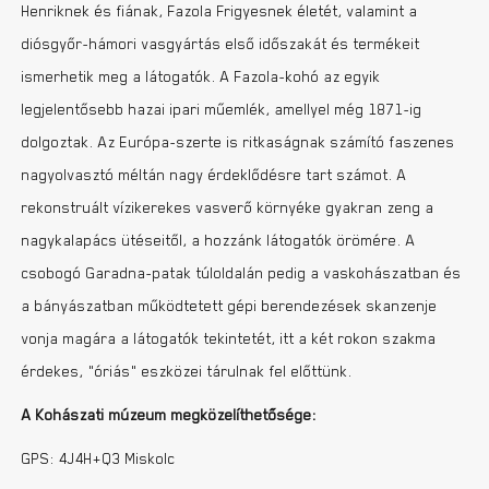
Henriknek és fiának, Fazola Frigyesnek életét, valamint a
diósgyőr-hámori vasgyártás első időszakát és termékeit
ismerhetik meg a látogatók. A Fazola-kohó az egyik
legjelentősebb hazai ipari műemlék, amellyel még 1871-ig
dolgoztak. Az Európa-szerte is ritkaságnak számító faszenes
nagyolvasztó méltán nagy érdeklődésre tart számot. A
rekonstruált vízikerekes vasverő környéke gyakran zeng a
nagykalapács ütéseitől, a hozzánk látogatók örömére. A
csobogó Garadna-patak túloldalán pedig a vaskohászatban és
a bányászatban működtetett gépi berendezések skanzenje
vonja magára a látogatók tekintetét, itt a két rokon szakma
érdekes, „óriás” eszközei tárulnak fel előttünk.
A Kohászati múzeum megközelíthetősége:
GPS: 4J4H+Q3 Miskolc