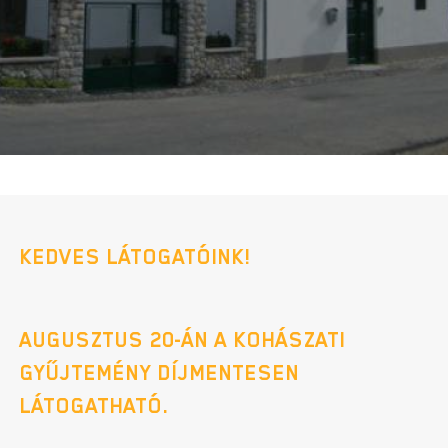
KEDVES LÁTOGATÓINK!
AUGUSZTUS 20-ÁN A KOHÁSZATI
GYŰJTEMÉNY DÍJMENTESEN
LÁTOGATHATÓ.