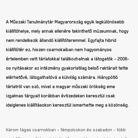
A Műszaki Tanulmánytár Magyarország egyik legkülönösebb
kiállítóhelye, mely annak ellenére tekinthető múzeumnak, hogy
nem rendelkezik állandó kiállítóteremmel. Egyfajta hibrid
kiállítótér ez, hiszen csarnokaiban nem hagyományos
értelemben vett tárlatokkal találkozhatnak a látogatók – 2006-
os nyitásakor az intézmény gyakorlatilag belső raktárait tette
elérhetővé, látogathatóvá a külvilág számára. Hiánypótló
tárlatról van szó, mivel a magyar műszaki örökség eme
izgalmas tárgyait korábban évtizedeken keresztül csak
ideiglenes kiállításokon keresztül ismerhette meg a közönség.
Három tágas csarnokban – fémpolcokon és szabadon – több