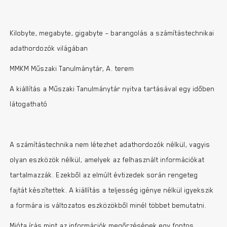
Kilobyte, megabyte, gigabyte – barangolás a számítástechnikai
adathordozók világában
MMKM Műszaki Tanulmánytár, A. terem
A kiállítás a Műszaki Tanulmánytár nyitva tartásával egy időben
látogatható
A számítástechnika nem létezhet adathordozók nélkül, vagyis
olyan eszközök nélkül, amelyek az felhasznált információkat
tartalmazzák. Ezekből az elmúlt évtizedek során rengeteg
fajtát készítettek. A kiállítás a teljesség igénye nélkül igyekszik
a formára is változatos eszközökből minél többet bemutatni.
Mióta írás mint az információk megőrzésének egy fontos