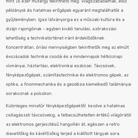
mint 16 ezer műtárgy tekinthető meg: világszabadalmak, első
példányok és hatalmas erőgépek egyaránt megtalálhatók a
gyűjteményben. Igazi látványorgia ez a műszaki kultúra és a
dizájn rajongóinak – egyben kiváló tanulási, szórakozási
lehetőség a technikatörténet iránt érdeklődőknek.
Koncentráltan, óriási mennyiségben tekinthetők meg az elmúlt
évszázadok technikai csodái és a mindennapok hétköznapi
vívmányai, háztartási, elektronikai eszközei. Távcsövek,
fényképezőgépek, számítástechnikai és elektromos gépek, az
optika, a finommechanika és a geodézia kiemelkedő találmányai
sorakoznak a polcokon.
Különleges miniatűr fényképezőgépektől kezdve a hatalmas
csillagászati távcsövekig, a felbecsülhetetlen értékű világórától
az elektromos gerjesztésű hangvillán át, egészen a retro
diavetítőkig és kávéfőzőkig terjed a kiállított tárgyak sora.