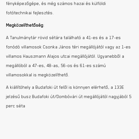
fényképezőgépe, és még számos hazai és külföldi
fotótechnikai fejlesztés.
Megközelíthetőség
:
A Tanulmánytár rövid sétára található a 41-es és a 17-es
fonódó villamosok Csonka János téri megállójától vagy az 1-es
villamos Hauszmann Alajos utcai megállójától. Ugyanebből a
megállóból a 47-es, 48-as, 56-os és 61-es számú
villamosokkal is megközelíthető.
A kiállítóhely a Budafoki út felől is könnyen elérhető, a 133E
jelzésű busz Budafoki út/Dombóvári út megállójától nagyjából 5
perc séta