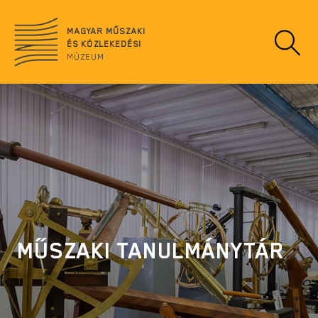
Ugrás
no
a
data
MAGYAR MŰSZAKI
tartalomra
ÉS KÖZLEKEDÉSI
MÚZEUM
MŰSZAKI TANULMÁNYTÁR