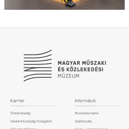
Lábléc
Karrier
Információ
Önkéntesség
Munkatársaink
Iskolai Közösségi Szolgálat
Sajtószoba