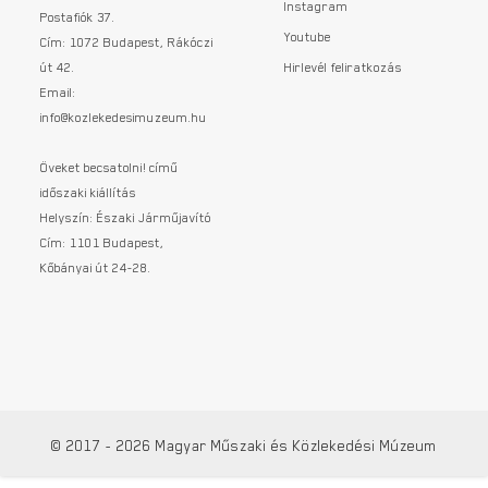
Instagram
Postafiók 37.
Youtube
Cím: 1072 Budapest, Rákóczi
út 42.
Hirlevél feliratkozás
Email:
info@kozlekedesimuzeum.hu
Öveket becsatolni! című
időszaki kiállítás
Helyszín: Északi Járműjavító
Cím: 1101 Budapest,
Kőbányai út 24-28.
© 2017 - 2026 Magyar Műszaki és Közlekedési Múzeum