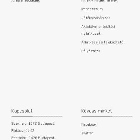
Álláslehetőségek
Hírek - Hirdetmények
Impresszum
Játékszabályzat
Akadálymentesítési
nyilatkozat
Adatkezelési tájékoztató
Pályázatok
Kapcsolat
Kövess minket
Székhely: 1072 Budapest,
Facebook
Rákóczi út 42.
Twitter
Postafiók: 1426 Budapest,