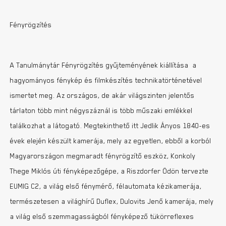
Fényrögzítés
A Tanulmánytár Fényrögzítés gyűjteményének kiállítása a
hagyományos fénykép és filmkészítés technikatörténetével
ismertet meg. Az országos, de akár világszinten jelentős
tárlaton több mint négyszáznál is több műszaki emlékkel
találkozhat a látogató. Megtekinthető itt Jedlik Ányos 1840-es
évek elején készült kamerája, mely az egyetlen, ebből a korból
Magyarországon megmaradt fényrögzítő eszköz, Konkoly
Thege Miklós úti fényképezőgépe, a Riszdorfer Ödön tervezte
EUMIG C2, a világ első fénymérő, félautomata kézikamerája,
természetesen a világhírű Duflex, Dulovits Jenő kamerája, mely
a világ első szemmagasságból fényképező tükörreflexes