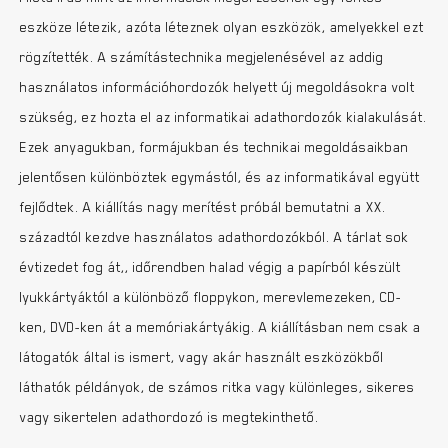
eszköze létezik, azóta léteznek olyan eszközök, amelyekkel ezt
rögzítették. A számítástechnika megjelenésével az addig
használatos információhordozók helyett új megoldásokra volt
szükség, ez hozta el az informatikai adathordozók kialakulását.
Ezek anyagukban, formájukban és technikai megoldásaikban
jelentősen különböztek egymástól, és az informatikával együtt
fejlődtek. A kiállítás nagy merítést próbál bemutatni a XX.
századtól kezdve használatos adathordozókból. A tárlat sok
évtizedet fog át,, időrendben halad végig a papírból készült
lyukkártyáktól a különböző floppykon, merevlemezeken, CD-
ken, DVD-ken át a memóriakártyákig. A kiállításban nem csak a
látogatók által is ismert, vagy akár használt eszközökből
láthatók példányok, de számos ritka vagy különleges, sikeres
vagy sikertelen adathordozó is megtekinthető.