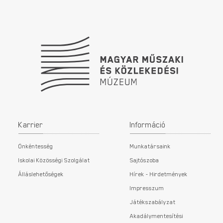
Lábléc
Karrier
Információ
Önkéntesség
Munkatársaink
Iskolai Közösségi Szolgálat
Sajtószoba
Álláslehetőségek
Hírek - Hirdetmények
Impresszum
Játékszabályzat
Akadálymentesítési