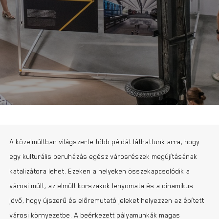
A közelmúltban világszerte több példát láthattunk arra, hogy
egy kulturális beruházás egész városrészek megújításának
katalizátora lehet. Ezeken a helyeken összekapcsolódik a
városi múlt, az elmúlt korszakok lenyomata és a dinamikus
jövő, hogy újszerű és előremutató jeleket helyezzen az épített
városi környezetbe. A beérkezett pályamunkák magas