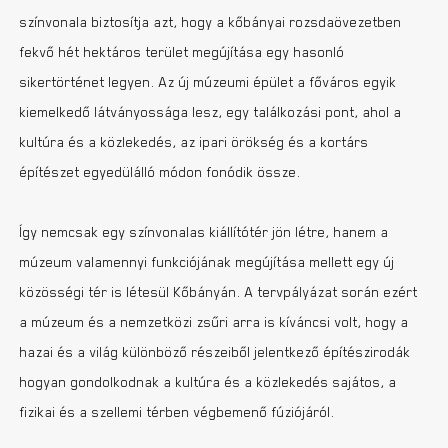
színvonala biztosítja azt, hogy a kőbányai rozsdaövezetben
fekvő hét hektáros terület megújítása egy hasonló
sikertörténet legyen. Az új múzeumi épület a főváros egyik
kiemelkedő látványossága lesz, egy találkozási pont, ahol a
kultúra és a közlekedés, az ipari örökség és a kortárs
építészet egyedülálló módon fonódik össze.
Így nemcsak egy színvonalas kiállítótér jön létre, hanem a
múzeum valamennyi funkciójának megújítása mellett egy új
közösségi tér is létesül Kőbányán. A tervpályázat során ezért
a múzeum és a nemzetközi zsűri arra is kíváncsi volt, hogy a
hazai és a világ különböző részeiből jelentkező építészirodák
hogyan gondolkodnak a kultúra és a közlekedés sajátos, a
fizikai és a szellemi térben végbemenő fúziójáról.