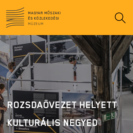
Ugrás
no
a
data
MAGYAR MŰSZAKI
tartalomra
ÉS KÖZLEKEDÉSI
MÚZEUM
ROZSDAÖVEZET HELYETT
KULTURÁLIS NEGYED