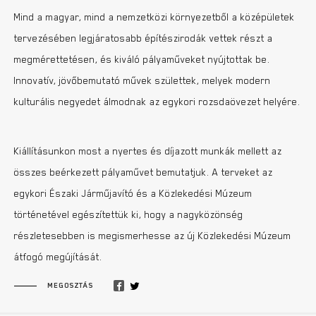
Mind a magyar, mind a nemzetközi környezetből a középületek
tervezésében legjáratosabb építészirodák vettek részt a
megmérettetésen, és kiváló pályaműveket nyújtottak be.
Innovatív, jövőbemutató művek születtek, melyek modern
kulturális negyedet álmodnak az egykori rozsdaövezet helyére.
Kiállításunkon most a nyertes és díjazott munkák mellett az
összes beérkezett pályaművet bemutatjuk. A terveket az
egykori Északi Járműjavító és a Közlekedési Múzeum
történetével egészítettük ki, hogy a nagyközönség
részletesebben is megismerhesse az új Közlekedési Múzeum
átfogó megújítását.
MEGOSZTÁS