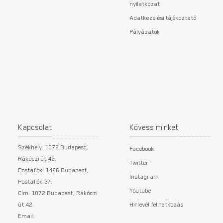
nyilatkozat
Adatkezelési tájékoztató
Pályázatok
Kapcsolat
Kövess minket
Székhely: 1072 Budapest,
Facebook
Rákóczi út 42.
Twitter
Postafiók: 1426 Budapest,
Instagram
Postafiók 37.
Youtube
Cím: 1072 Budapest, Rákóczi
út 42.
Hirlevél feliratkozás
Email: