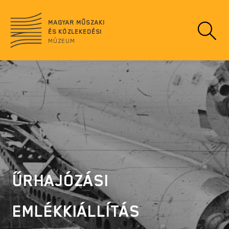
Ugrás
no
a
data
MAGYAR MŰSZAKI
tartalomra
ÉS KÖZLEKEDÉSI
MÚZEUM
ŰRHAJÓZÁSI
EMLÉKKIÁLLÍTÁS