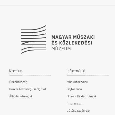
Lábléc
Karrier
Információ
Önkéntesség
Munkatársaink
Iskolai Közösségi Szolgálat
Sajtószoba
Álláslehetőségek
Hírek - Hirdetmények
Impresszum
Játékszabályzat