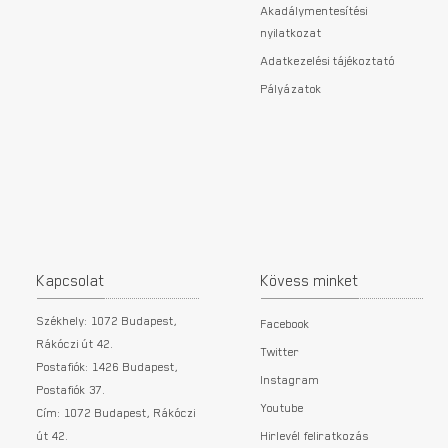
Akadálymentesítési
nyilatkozat
Adatkezelési tájékoztató
Pályázatok
Kapcsolat
Kövess minket
Székhely: 1072 Budapest,
Facebook
Rákóczi út 42.
Twitter
Postafiók: 1426 Budapest,
Instagram
Postafiók 37.
Youtube
Cím: 1072 Budapest, Rákóczi
út 42.
Hirlevél feliratkozás