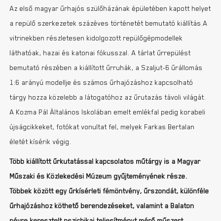
Az első magyar űrhajós szülőházának épületében kapott helyet
a repülő szerkezetek százéves történetét bemutató kiállítás.A
vitrinekben részletesen kidolgozott repülőgépmodellek
láthatóak, hazai és katonai fókusszal. A tárlat űrrepülést
bemutató részében a kiállított űrruhák, a Szaljut-6 űrállomás
1:6 arányú modellje és számos űrhajózáshoz kapcsolható
tárgy hozza közelebb a látogatóhoz az űrutazás távoli világát.
A Kozma Pál Általános Iskolában emelt emlékfal pedig korabeli
újságcikkeket, fotókat vonultat fel, melyek Farkas Bertalan
életét kísérik végig.
Több kiállított űrkutatással kapcsolatos műtárgy is a Magyar
Műszaki és Közlekedési Múzeum gyűjteményének része.
Többek között egy űrkísérleti fémöntvény, űrszondát, különféle
űrhajózáshoz köthető berendezéseket, valamint a Balaton
névre keresztelt pszichikai teljesítményt mérő műszert