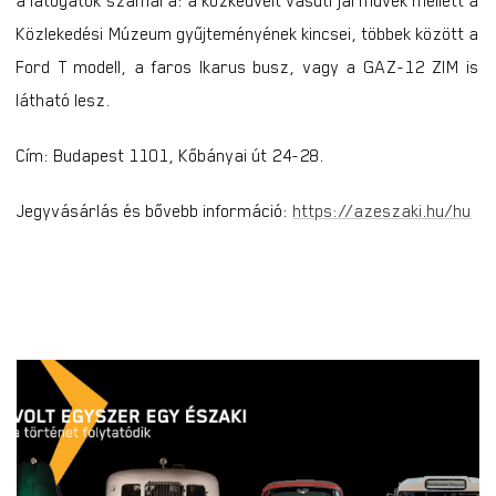
a látogatók számára: a közkedvelt vasúti járművek mellett a
Közlekedési Múzeum gyűjteményének kincsei, többek között a
Ford T modell, a faros Ikarus busz, vagy a GAZ-12 ZIM is
látható lesz.
Cím: Budapest 1101, Kőbányai út 24-28.
Jegyvásárlás és bővebb információ:
https://azeszaki.hu/hu