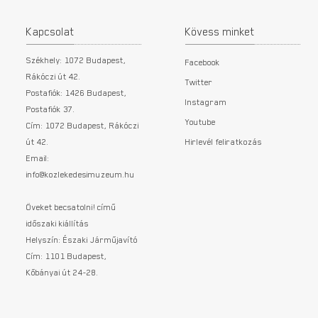
Kapcsolat
Kövess minket
Székhely: 1072 Budapest,
Facebook
Rákóczi út 42.
Twitter
Postafiók: 1426 Budapest,
Instagram
Postafiók 37.
Youtube
Cím: 1072 Budapest, Rákóczi
út 42.
Hirlevél feliratkozás
Email:
info@kozlekedesimuzeum.hu
Öveket becsatolni! című
időszaki kiállítás
Helyszín: Északi Járműjavító
Cím: 1101 Budapest,
Kőbányai út 24-28.