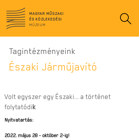
Ugrás
no
a
data
MAGYAR MŰSZAKI
tartalomra
ÉS KÖZLEKEDÉSI
MÚZEUM
Tagintézményeink
Északi Járműjavító
Volt egyszer egy Északi... a történet
folytatódi
k
Nyitvatartás:
2022. május 28 - október 2-ig!