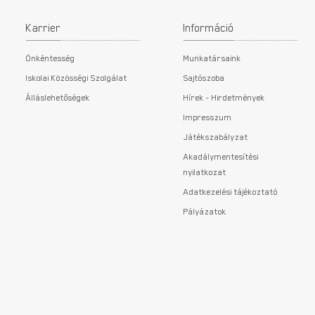
Karrier
Információ
Önkéntesség
Munkatársaink
Iskolai Közösségi Szolgálat
Sajtószoba
Álláslehetőségek
Hírek - Hirdetmények
Impresszum
Játékszabályzat
Akadálymentesítési
nyilatkozat
Adatkezelési tájékoztató
Pályázatok