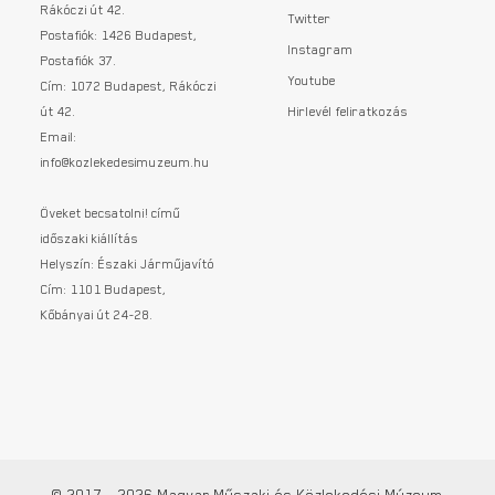
Rákóczi út 42.
Twitter
Postafiók: 1426 Budapest,
Instagram
Postafiók 37.
Youtube
Cím: 1072 Budapest, Rákóczi
út 42.
Hirlevél feliratkozás
Email:
info@kozlekedesimuzeum.hu
Öveket becsatolni! című
időszaki kiállítás
Helyszín: Északi Járműjavító
Cím: 1101 Budapest,
Kőbányai út 24-28.