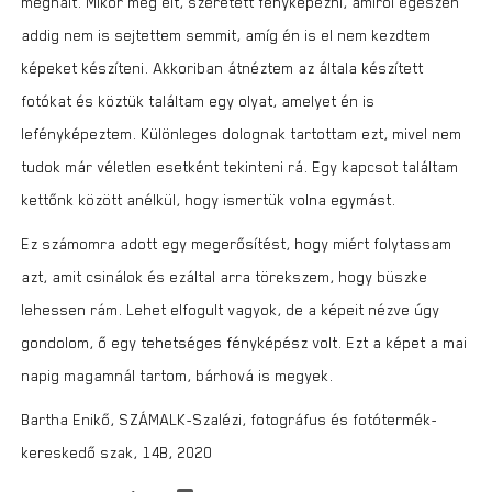
meghalt. Mikor még élt, szeretett fényképezni, amiről egészen
addig nem is sejtettem semmit, amíg én is el nem kezdtem
képeket készíteni. Akkoriban átnéztem az általa készített
fotókat és köztük találtam egy olyat, amelyet én is
lefényképeztem. Különleges dolognak tartottam ezt, mivel nem
tudok már véletlen esetként tekinteni rá. Egy kapcsot találtam
kettőnk között anélkül, hogy ismertük volna egymást.
Ez számomra adott egy megerősítést, hogy miért folytassam
azt, amit csinálok és ezáltal arra törekszem, hogy büszke
lehessen rám. Lehet elfogult vagyok, de a képeit nézve úgy
gondolom, ő egy tehetséges fényképész volt. Ezt a képet a mai
napig magamnál tartom, bárhová is megyek.
Bartha Enikő, SZÁMALK-Szalézi, fotográfus és fotótermék-
kereskedő szak, 14B, 2020