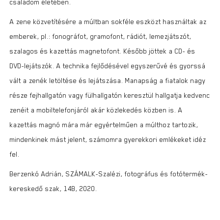
családom életében.
A zene közvetítésére a múltban sokféle eszközt használtak az
emberek, pl.: fonográfot, gramofont, rádiót, lemezjátszót,
szalagos és kazettás magnetofont. Később jöttek a CD- és
DVD-lejátszók. A technika fejlődésével egyszerűvé és gyorssá
vált a zenék letöltése és lejátszása. Manapság a fiatalok nagy
része fejhallgatón vagy fülhallgatón keresztül hallgatja kedvenc
zenéit a mobiltelefonjáról akár közlekedés közben is. A
kazettás magnó mára már egyértelműen a múlthoz tartozik,
mindenkinek mást jelent, számomra gyerekkori emlékeket idéz
fel.
Berzenkó Adrián, SZÁMALK-Szalézi, fotográfus és fotótermék-
kereskedő szak, 14B, 2020.