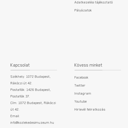
Adatkezelési tájékoztató
Pályázatok
Kapcsolat
Kövess minket
Székhely: 1072 Budapest,
Facebook
Rákóczi út 42.
Twitter
Postafiók: 1426 Budapest,
Instagram
Postafiók 37.
Youtube
Cím: 1072 Budapest, Rákóczi
út 42.
Hirlevél feliratkozás
Email:
info@kozlekedesimuzeum.hu