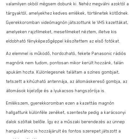
valamilyen okból mégsem dobunk ki. Nehéz megválni azoktól a
tárgyaktól, amelyekhez kedves emlékek, történetek kötődnek.
Gyerekkoromban videómagnón játszottunk le VHS kazettákat,
amelyeken rajzfilmeket, mesefilmeket néztem, illetve kis
eldobható fényképezőgéppel készítettem az első fotókat.
Az elemmel is működő, hordozható, fekete Panasonic rádiós
magnónk nem tudom, pontosan mikor került hozzánk, talán
apukám hozta. Különlegesnek találtam a színes gombjait,
tetszett a kihúzható antennája, az állomáskereső gombja, az
állomások kijelzője és a lyukacsos hangszórója is.
Emlékszem, gyerekkoromban ezen a kazettás magnón
hallgattunk különféle zenéket, szenteste pedig a karácsonyi
dalok szóltak belőle. Így ez a műszaki berendezés az ünnep
hangulatához is hozzájárult és fontos szerepet játszott a