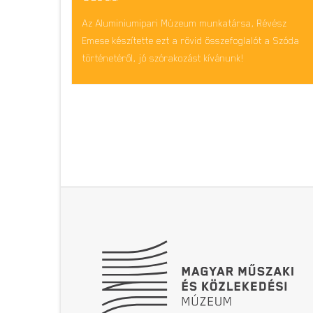
Az Aluminiumipari Múzeum munkatársa, Révész
Emese készítette ezt a rövid összefoglalót a Szóda
történetéről, jó szórakozást kívánunk!
Lábléc