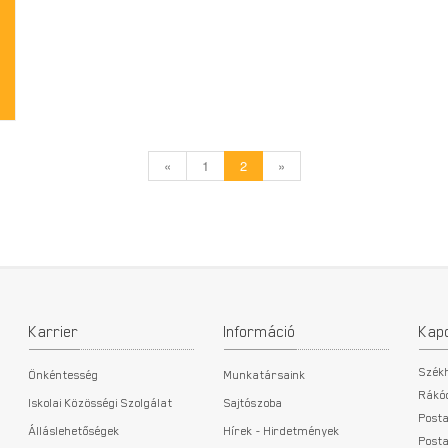
«
1
2
»
Karrier
Információ
Kap
Szék
Önkéntesség
Munkatársaink
Rákóc
Iskolai Közösségi Szolgálat
Sajtószoba
Posta
Álláslehetőségek
Hírek - Hirdetmények
Posta