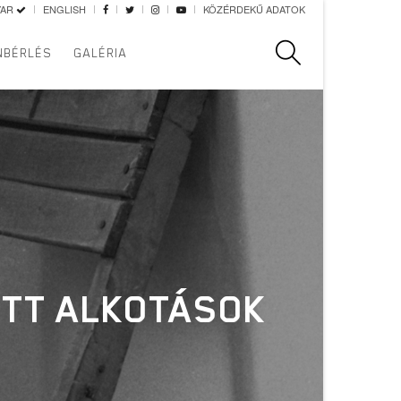
YAR
ENGLISH
KÖZÉRDEKŰ ADATOK
Keresés
NBÉRLÉS
GALÉRIA
ETT ALKOTÁSOK