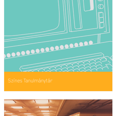
Színes Tanulmánytár