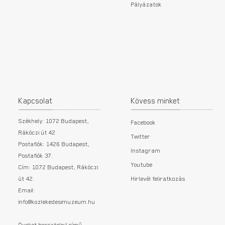
Pályázatok
Kapcsolat
Kövess minket
Székhely: 1072 Budapest,
Facebook
Rákóczi út 42.
Twitter
Postafiók: 1426 Budapest,
Instagram
Postafiók 37.
Youtube
Cím: 1072 Budapest, Rákóczi
út 42.
Hirlevél feliratkozás
Email:
info@kozlekedesimuzeum.hu
Öveket becsatolni! című