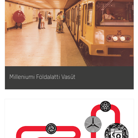
Milleniumi Földalatti Vasút