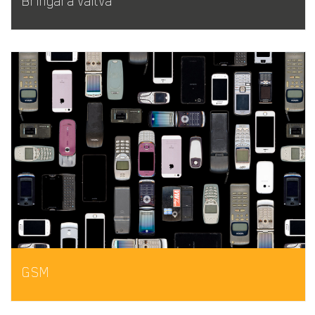
Bringára váltva
GSM