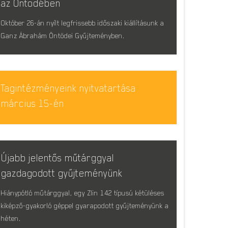
az Öntödében
Október 26-án nyílt legfrissebb időszaki kiállításunk a
Ganz Ábrahám Öntödei Gyűjteményben.
Tagintézményeink nyitvatartása
március 15-én
Újabb jelentős műtárggyal
gazdagodott gyűjteményünk
Hiánypótló műtárggyal, egy Zlin 142 típusú kétüléses
kiképző-gyakorló géppel gyarapodott gyűjteményünk a
héten.