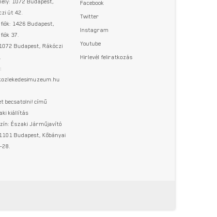
hely: 1072 Budapest,
Facebook
zi út 42.
Twitter
fiók: 1426 Budapest,
Instagram
fiók 37.
Youtube
 1072 Budapest, Rákóczi
.
Hirlevél feliratkozás
:
@kozlekedesimuzeum.hu
t becsatolni! című
aki kiállítás
zín: Északi Járműjavító
 1101 Budapest, Kőbányai
-28.