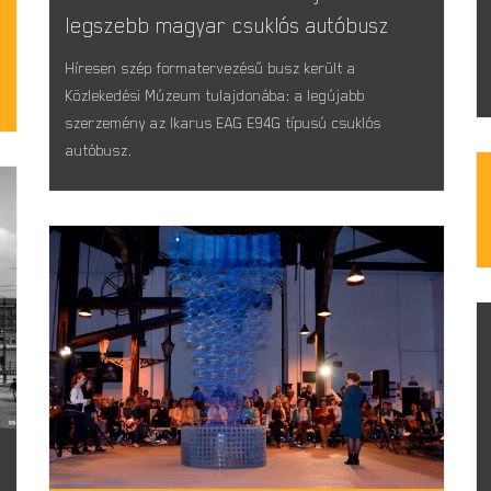
legszebb magyar csuklós autóbusz
Híresen szép formatervezésű busz került a
Közlekedési Múzeum tulajdonába: a legújabb
szerzemény az Ikarus EAG E94G típusú csuklós
autóbusz.