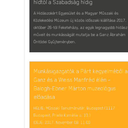
hídtól a Szabadság hídig
A Hidászokért Egyesület és a Magyar Műszaki és
Közlekedési Múzeum új közös időszaki kiállítása 2017.
október 26-tól Feketeházy, az egyik legnagyobb hidász
műveit és munkásságát mutatja be a Ganz Ábrahám
Öntödei Gyűjteményben.
Munkásigazgatók a Párt kegyelméből a
Ganz és a Weiss Manfréd élén –
Balogh-Ebner Márton muzeológus
előadása
HELYE: Műszaki Tanulmánytár, Budapest (1117
Budapest, Prielle Kornélia u. 10.)
IDEJE: 2017. November 08. 11:00