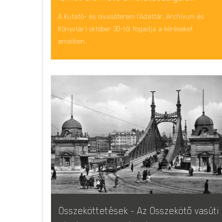
A Kutató- és olvasóterem (Adattár, Archívum és
Könyvtár) október 30-tól fogadja a kéréseket
emailben.
Összeköttetések - Az Összekötő vasúti