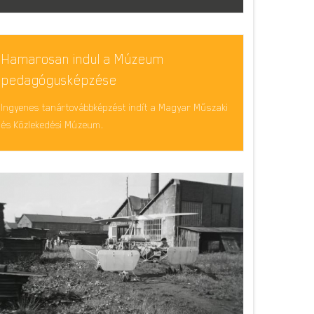
Hamarosan indul a Múzeum
pedagógusképzése
Ingyenes tanártovábbképzést indít a Magyar Műszaki
és Közlekedési Múzeum.