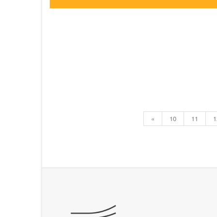
«
10
11
1
Lábléc