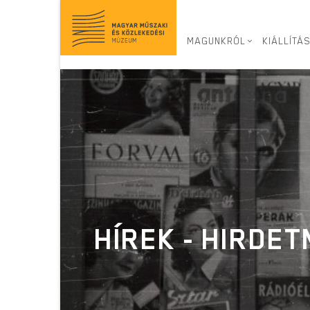
Ugrás
a
tartalomra
MAGUNKRÓL
KIÁLLÍTÁ
HÍREK - HIRDE