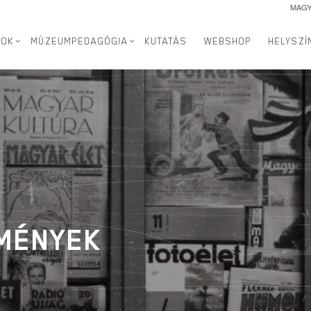
MAG
SOK
MÚZEUMPEDAGÓGIA
KUTATÁS
WEBSHOP
HELYSZÍ
TMÉNYEK