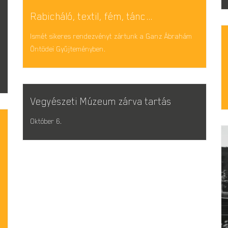
Rabicháló, textil, fém, tánc…
Ismét sikeres rendezvényt zártunk a Ganz Ábrahám
Öntödei Gyűjteményben.
Vegyészeti Múzeum zárva tartás
Október 6.