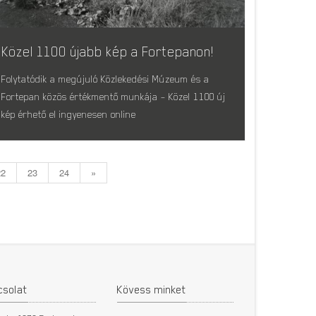
Közel 1100 újabb kép a Fortepanon!
Folytatódik a megújuló Közlekedési Múzeum és a
Fortepan közös értékmentő munkája – Közel 1100 új
kép érhető el ingyenesen online
22
23
24
»
csolat
Kövess minket