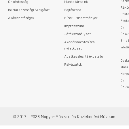
Szék
Önkéntesség
Munkatársaink
Rákóc
Iskolai Közösségi Szolgálat
Sajtószoba
Posta
Álláslehetőségek
Hírek - Hirdetmények
Posta
Impresszum
Cím:
Játékszabályzat
út 42
Email
Akadálymentesítési
info
nyilatkozat
Adatkezelési tájékoztató
Öveke
Pályázatok
idősz
Helys
Cím:
út 24
© 2017 - 2026 Magyar Műszaki és Közlekedési Múzeum