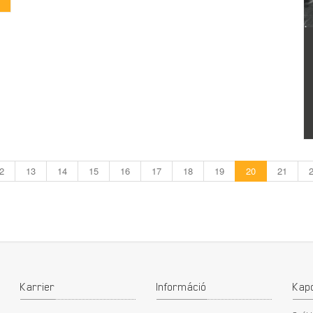
2
13
14
15
16
17
18
19
20
21
Karrier
Információ
Kap