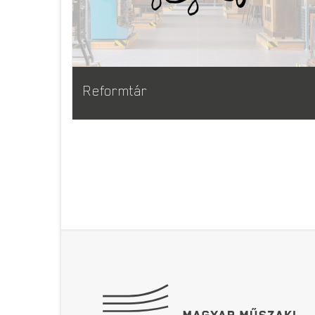
Reformtár
Lábléc