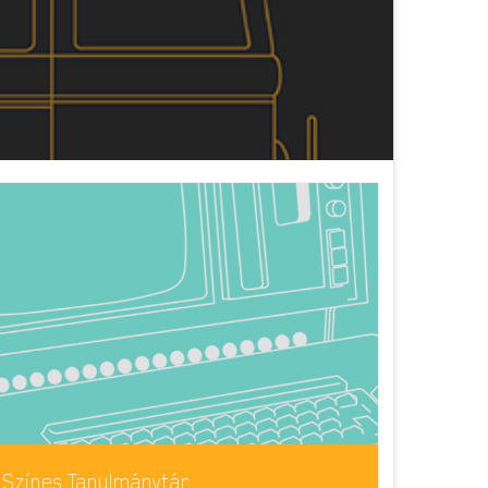
Színes Tanulmánytár