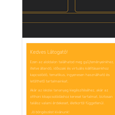
Kedves Látogató!
Ezen az aloldalon találhatod meg gyűjteményeinkhez,
illetve állandó, időszaki és virtuális kiállításainkhoz
kapcsolódó, tematikus, ingyenesen használható és
letölthető tartalmainkat.
Akár az iskolai tananyag kiegészítéséhez, akár az
otthoni kikapcsolódáshoz keresel tartalmat, biztosan
találsz valami érdekeset, életkortól függetlenül.
Jó böngészést kívánunk!