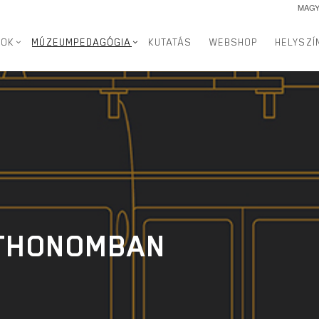
MAG
SOK
MÚZEUMPEDAGÓGIA
KUTATÁS
WEBSHOP
HELYSZÍ
TTHONOMBAN