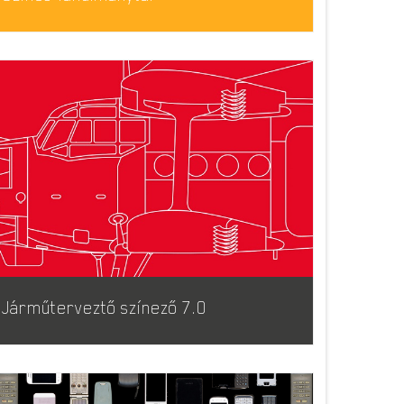
Járműterveztő színező 7.0