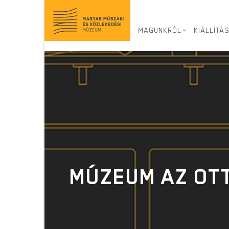
Ugrás
a
tartalomra
MAGUNKRÓL
KIÁLLÍTÁ
MÚZEUM AZ O