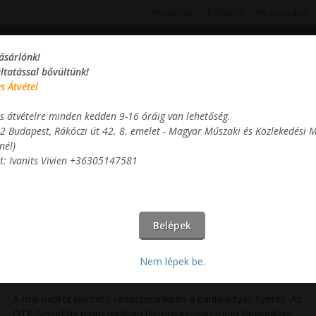
Kezdőlap
Belépés
Regisztráció
ásárlónk!
áltatással bővültünk!
s Átvétel
s átvételre minden kedden 9-16 óráig van lehetőség.
Termékek
Információk
Kosár
2 Budapest, Rákóczi út 42. 8. emelet - Magyar Műszaki és Közlekedési
nél)
t: Ivanits Vivien +36305147581
Elérhető a bankkártyás fizetés 12.03-tól
2020.12.03 - 16:43
Elérhető a bankkártyás fizetés 12.03-tól
Nem lépek be.
Kedves Vásárlónk!
A mai naptól elérhető rendszerünkben a bankkártyás fizetés. Az
OTP SimlePay rendszerében biztonságosan tudja kiegyelíteni