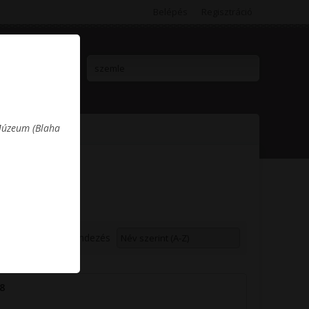
Belépés
Regisztráció
 Múzeum (Blaha
ermékek
Rendezés
8