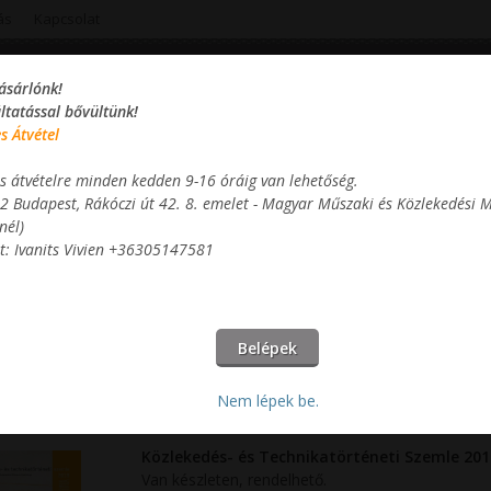
ás
Kapcsolat
ásárlónk!
A kosarad
üres
áltatással bővültünk!
s Átvétel
s átvételre minden kedden 9-16 óráig van lehetőség.
2 Budapest, Rákóczi út 42. 8. emelet - Magyar Műszaki és Közlekedési
árgyak
Valter Attila termékek
Gyermeksarok
Saját t
nél)
t: Ivanits Vivien +36305147581
 szemle
Nem lépek be.
Közlekedés- és Technikatörténeti Szemle 201
Van készleten, rendelhető.