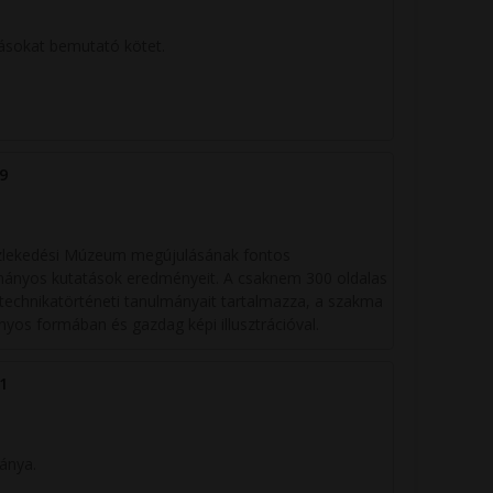
ásokat bemutató kötet.
9
özlekedési Múzeum megújulásának fontos
ományos kutatások eredményeit. A csaknem 300 oldalas
echnikatörténeti tanulmányait tartalmazza, a szakma
os formában és gazdag képi illusztrációval.
1
ánya.