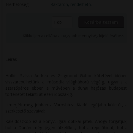
Elérhetőség
Raktáron, rendelhető.
Klikkeljen a cellába a nagyobb mennyiség kijelöléséhez.
Leírás
Hollós Szilvia Andrea és Zsigmond Gábor kötetével időben
visszarepülhetünk a második világháború végéig, ugyanis a
szerzőpáros ebben a művében a dunai hajózás budapesti
történetét tekinti át ezen időszakig.
Ismerjék meg jobban a Városháza Kiadó legújabb kötetét, a
szerkesztő szavaival:
Kaleidoszkóp ez a könyv, igazi optikai játék. Ahogy forgatjuk,
hol a Dunán még jégen átkelőket, hol a repülőhidat, hol a