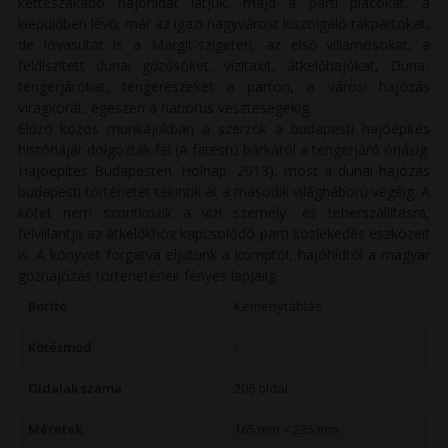
kettészakadó hajóhidat látjuk, majd a parti piacokat, a
kiépülőben lévő, már az igazi nagyvárost kiszolgáló rakpartokat,
de lóvasutat is a Margit-szigeten, az első villamosokat, a
feldíszített dunai gőzősöket, vízitaxit, átkelőhajókat, Duna-
tengerjárókat, tengerészeket a parton, a városi hajózás
virágkorát, egészen a háborús veszteségekig.
Előző közös munkájukban a szerzők a budapesti hajóépítés
históriáját dolgozták fel (A fatestű bárkától a tengerjáró óriásig.
Hajóépítés Budapesten. Holnap, 2013), most a dunai hajózás
budapesti történetét tekintik át a második világháború végéig. A
kötet nem szorítkozik a vízi személy- és teherszállításra,
felvillantja az átkelőkhöz kapcsolódó parti közlekedés eszközeit
is. A könyvet forgatva eljutunk a komptól, hajóhídtól a magyar
gőzhajózás történetének fényes lapjaiig.
Borító
Keménytáblás
Kötésmód
-
Oldalak száma
206 oldal
Méretek
165 mm × 235 mm