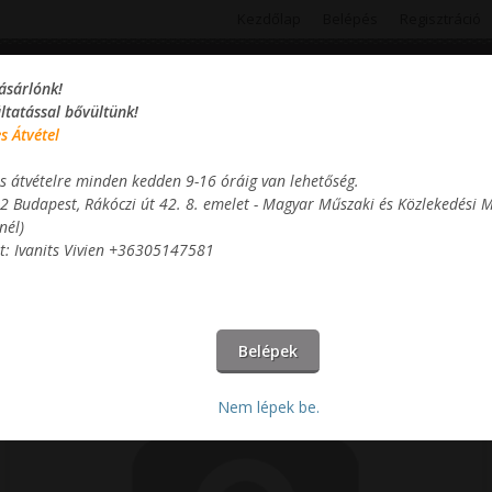
Kezdőlap
Belépés
Regisztráció
ásárlónk!
áltatással bővültünk!
s Átvétel
s átvételre minden kedden 9-16 óráig van lehetőség.
Termékek
Információk
Kosár
2 Budapest, Rákóczi út 42. 8. emelet - Magyar Műszaki és Közlekedési
nél)
t: Ivanits Vivien +36305147581
Holló Szilvia Andrea - Zsigmond Gábor - Vízen és szárazon -
Budapest és a Duna a gőzhajózás korában
Nem lépek be.