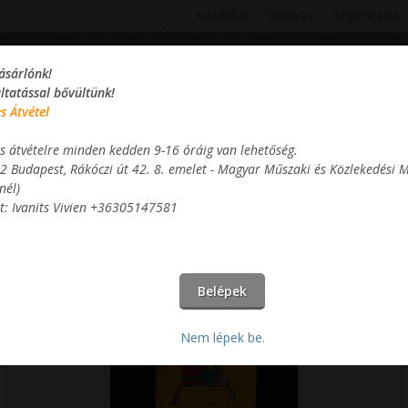
Kezdőlap
Belépés
Regisztráció
ásárlónk!
áltatással bővültünk!
s Átvétel
s átvételre minden kedden 9-16 óráig van lehetőség.
Termékek
Információk
Kosár
2 Budapest, Rákóczi út 42. 8. emelet - Magyar Műszaki és Közlekedési
nél)
t: Ivanits Vivien +36305147581
Járműszínező-Tervező Ünnepi kiadás
Nem lépek be.