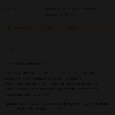
Gyártó
Magyar Műszaki és Közlekedési
Múzeum (MMKM)
Ez a termék jelenleg nem rendelhető meg.
Leírás
Új termék a webshopban!
A Magyar Műszaki és Közlekedési Múzeum karácsonyi
színezővel bővíti kínálatát az adventi időszakra.
Gyűjteményünkből az ismertebb, látogatóinknak legkedvesebb
járműveinket válogattuk össze egy füzetbe, színezéshez,
díszítéshez, áttervezéshez.
Ajánljuk mikuláscsomagba és a fa alá egyaránt, gyermekeknek
és a játékos kedvű felnőtteknek is!