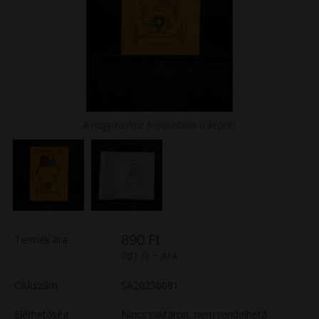
A nagyításhoz koppintson a képre!
890 Ft
Termék ára
701 Ft + ÁFA
Cikkszám
SA20230081
Elérhetőség
Nincs raktáron, nem rendelhető.